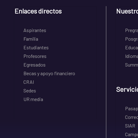
Enlaces directos
Nuestr
Aspirantes
Pregr
Familia
Posgr
Estudiantes
Educa
Profesores
Idiom
Egresados
Summe
Becas y apoyo financiero
CRAI
Servici
Sedes
UR media
Pasapo
Correo
SIAR
Campu