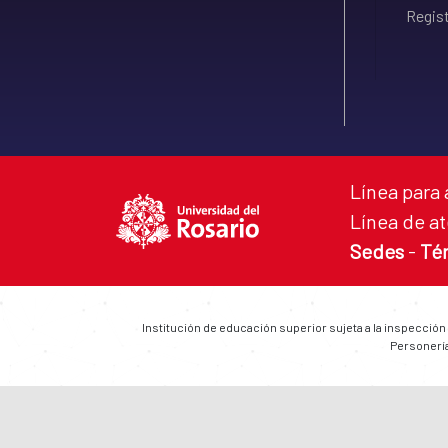
Regist
Línea para 
Línea de at
Sedes
-
Té
Institución de educación superior sujeta a la inspección
Personería