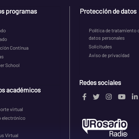
os programas
Protección de datos
ado
Política de tratamiento 
datos personales
ado
Solicitudes
ción Continua
Aviso de privacidad
as
r School
Redes sociales
os académicos
rte virtual
 electrónico
s Virtual