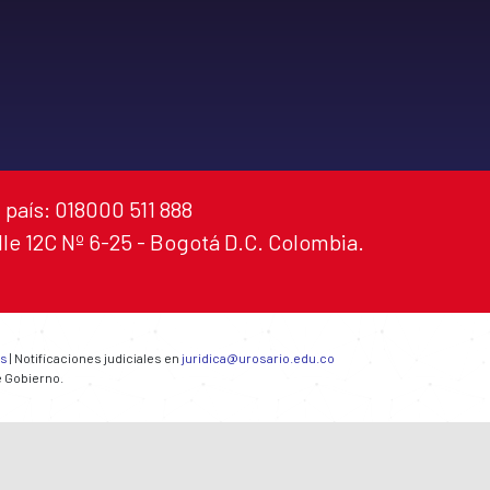
 país: 018000 511 888
alle 12C Nº 6-25 - Bogotá D.C. Colombia.
es
| Notificaciones judiciales en
juridica@urosario.edu.co
e Gobierno.