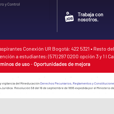
ro y Control
Trabaja con
nosotros.
aspirantes Conexión UR Bogotá: 422 5321 • Resto del
ención a estudiantes: (571) 297 0200 opción 3 y 1 I C
rminos de uso
-
Oportunidades de mejora
 y vigilancia del Mineducación
Derechos Pecuniarios, Reglamentos y Constitucion
 Jurídica: Resolución 58 del 16 de septiembre de 1895 expedida por el Ministerio d