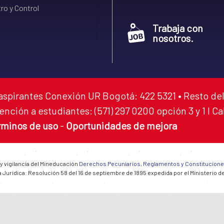
ro y Control
Trabaja con
nosotros.
aspirantes Conexión UR Bogotá: 422 5321 • Resto del
ención a estudiantes: (571) 297 0200 opción 3 y 1 I C
rminos de uso
-
Oportunidades de mejora
 y vigilancia del Mineducación
Derechos Pecuniarios, Reglamentos y Constitucion
 Jurídica: Resolución 58 del 16 de septiembre de 1895 expedida por el Ministerio d