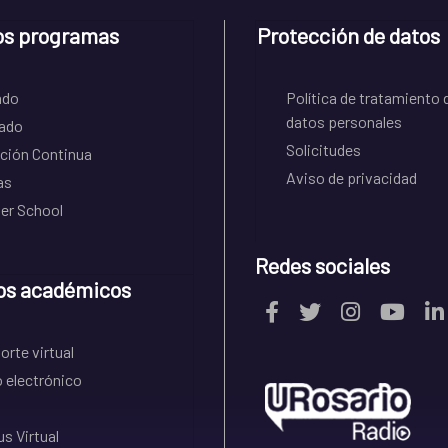
os programas
Protección de datos
ado
Política de tratamiento 
datos personales
ado
Solicitudes
ción Continua
Aviso de privacidad
as
r School
Redes sociales
os académicos
rte virtual
 electrónico
s Virtual