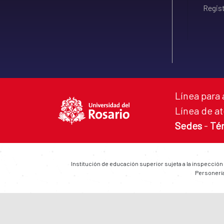
Regist
Línea para 
Línea de at
Sedes
-
Té
Institución de educación superior sujeta a la inspección
Personería