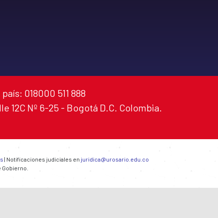
 país: 018000 511 888
alle 12C Nº 6-25 - Bogotá D.C. Colombia.
es
| Notificaciones judiciales en
juridica@urosario.edu.co
e Gobierno.