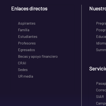
Enlaces directos
Nuestr
Aspirantes
Pregr
Familia
Posgr
Estudiantes
Educa
Profesores
Idiom
Egresados
Summe
Becas y apoyo financiero
CRAI
Servici
Sedes
UR media
Pasapo
Correo
SIAR
Campu