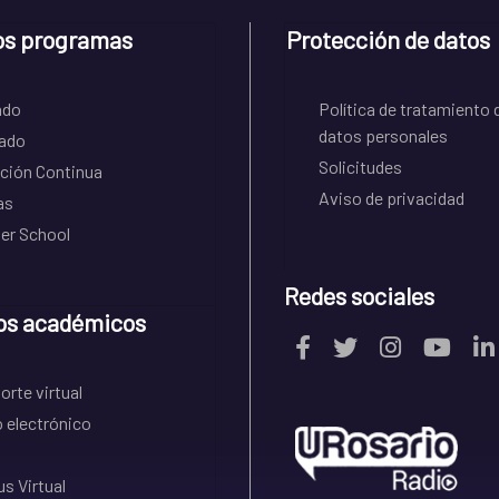
os programas
Protección de datos
ado
Política de tratamiento 
datos personales
ado
Solicitudes
ción Continua
Aviso de privacidad
as
r School
Redes sociales
os académicos
rte virtual
 electrónico
s Virtual