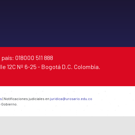
 país: 018000 511 888
alle 12C Nº 6-25 - Bogotá D.C. Colombia.
es
| Notificaciones judiciales en
juridica@urosario.edu.co
e Gobierno.