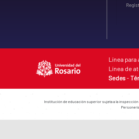
Regist
Línea para 
Línea de at
Sedes
-
Té
Institución de educación superior sujeta a la inspección
Personería