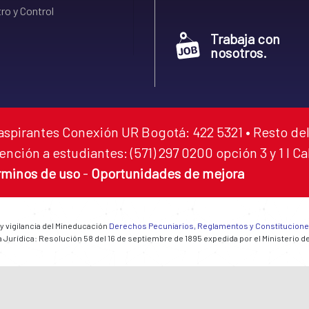
ro y Control
Trabaja con
nosotros.
aspirantes Conexión UR Bogotá: 422 5321 • Resto del
ención a estudiantes: (571) 297 0200 opción 3 y 1 I C
rminos de uso
-
Oportunidades de mejora
 y vigilancia del Mineducación
Derechos Pecuniarios, Reglamentos y Constitucion
 Jurídica: Resolución 58 del 16 de septiembre de 1895 expedida por el Ministerio d