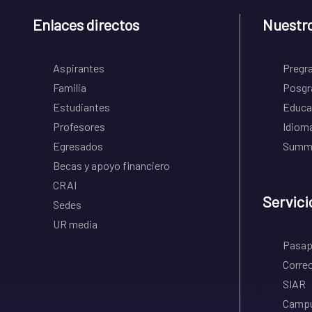
Enlaces directos
Nuestr
Aspirantes
Pregr
Familia
Posgr
Estudiantes
Educa
Profesores
Idiom
Egresados
Summe
Becas y apoyo financiero
CRAI
Servici
Sedes
UR media
Pasapo
Correo
SIAR
Campu