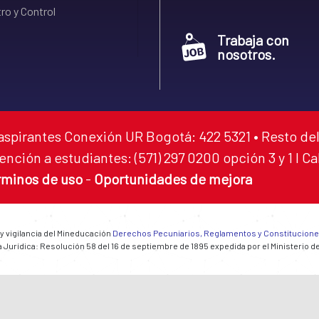
ro y Control
Trabaja con
nosotros.
aspirantes Conexión UR Bogotá: 422 5321 • Resto del
ención a estudiantes: (571) 297 0200 opción 3 y 1 I C
rminos de uso
-
Oportunidades de mejora
 y vigilancia del Mineducación
Derechos Pecuniarios, Reglamentos y Constitucion
 Jurídica: Resolución 58 del 16 de septiembre de 1895 expedida por el Ministerio d