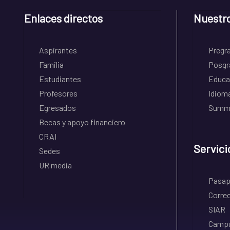
Enlaces directos
Nuestr
Aspirantes
Pregr
Familia
Posgr
Estudiantes
Educa
Profesores
Idiom
Egresados
Summe
Becas y apoyo financiero
CRAI
Servici
Sedes
UR media
Pasapo
Correo
SIAR
Campu