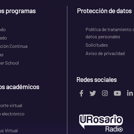
os programas
Protección de datos
ado
Política de tratamiento 
datos personales
ado
Solicitudes
ción Continua
Aviso de privacidad
as
r School
Redes sociales
os académicos
rte virtual
 electrónico
s Virtual