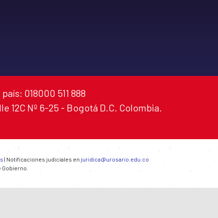
 país: 018000 511 888
alle 12C Nº 6-25 - Bogotá D.C. Colombia.
es
| Notificaciones judiciales en
juridica@urosario.edu.co
e Gobierno.