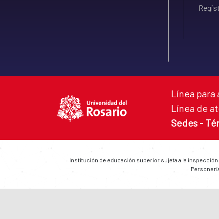
Regist
Línea para 
Línea de at
Sedes
-
Té
Institución de educación superior sujeta a la inspección
Personería