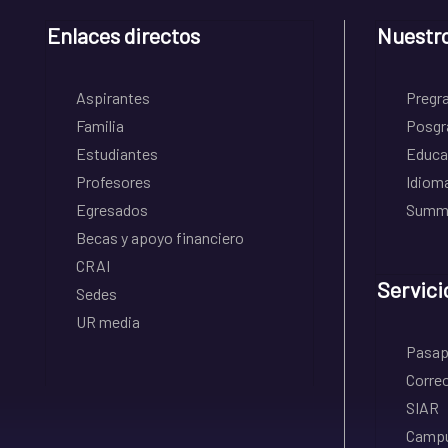
Enlaces directos
Nuestr
Aspirantes
Pregr
Familia
Posgr
Estudiantes
Educa
Profesores
Idiom
Egresados
Summe
Becas y apoyo financiero
CRAI
Servici
Sedes
UR media
Pasapo
Correo
SIAR
Campu