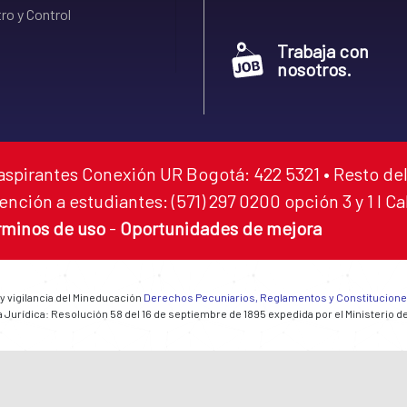
ro y Control
Trabaja con
nosotros.
aspirantes Conexión UR Bogotá: 422 5321 • Resto del
ención a estudiantes: (571) 297 0200 opción 3 y 1 I C
rminos de uso
-
Oportunidades de mejora
 y vigilancia del Mineducación
Derechos Pecuniarios, Reglamentos y Constitucion
 Jurídica: Resolución 58 del 16 de septiembre de 1895 expedida por el Ministerio d