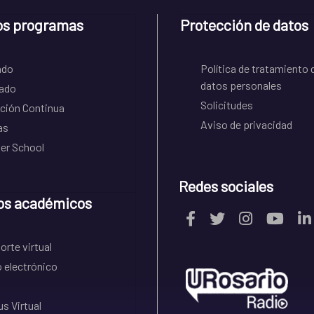
os programas
Protección de datos
ado
Política de tratamiento 
datos personales
ado
Solicitudes
ción Continua
Aviso de privacidad
as
r School
Redes sociales
os académicos
rte virtual
 electrónico
s Virtual