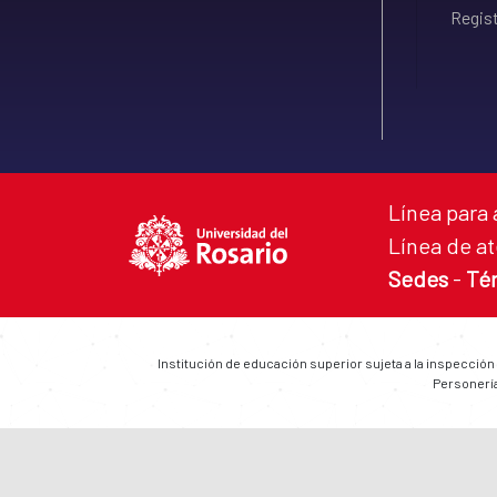
Regist
Línea para 
Línea de at
Sedes
-
Té
Institución de educación superior sujeta a la inspección
Personería