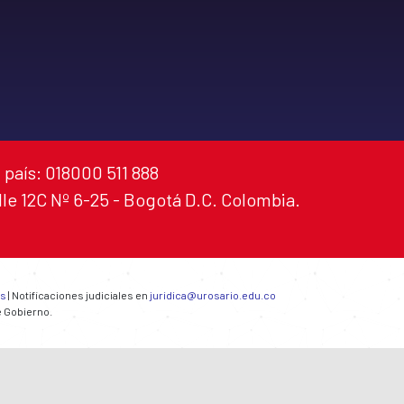
 país: 018000 511 888
alle 12C Nº 6-25 - Bogotá D.C. Colombia.
es
| Notificaciones judiciales en
juridica@urosario.edu.co
e Gobierno.