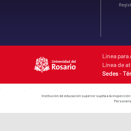
Regist
Línea para 
Línea de at
Sedes
-
Té
Institución de educación superior sujeta a la inspección
Personería