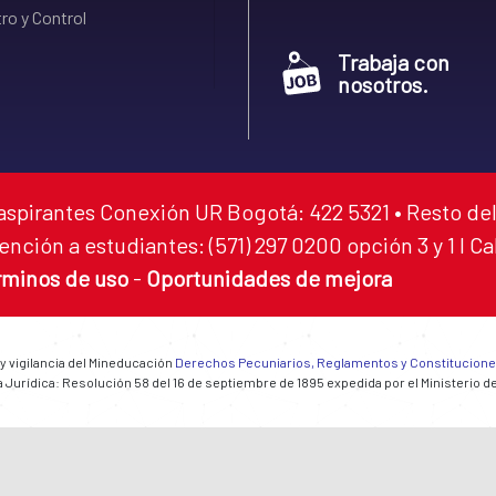
ro y Control
Trabaja con
nosotros.
aspirantes Conexión UR Bogotá: 422 5321 • Resto del
ención a estudiantes: (571) 297 0200 opción 3 y 1 I C
rminos de uso
-
Oportunidades de mejora
 y vigilancia del Mineducación
Derechos Pecuniarios, Reglamentos y Constitucion
 Jurídica: Resolución 58 del 16 de septiembre de 1895 expedida por el Ministerio d