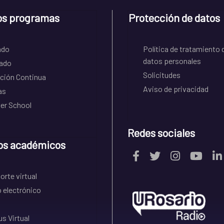
os programas
Protección de datos
ado
Política de tratamiento 
datos personales
ado
Solicitudes
ción Continua
Aviso de privacidad
as
r School
Redes sociales
os académicos
rte virtual
 electrónico
s Virtual