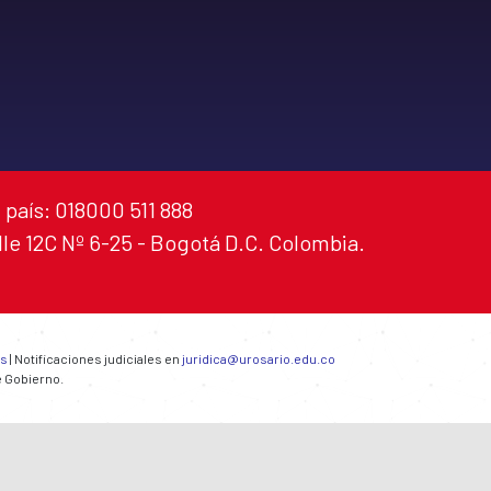
 país: 018000 511 888
alle 12C Nº 6-25 - Bogotá D.C. Colombia.
es
| Notificaciones judiciales en
juridica@urosario.edu.co
e Gobierno.