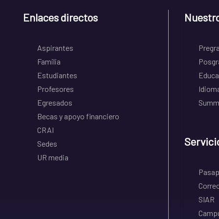
Enlaces directos
Nuestr
Aspirantes
Pregr
Familia
Posgr
Estudiantes
Educa
Profesores
Idiom
Egresados
Summe
Becas y apoyo financiero
CRAI
Servici
Sedes
UR media
Pasapo
Correo
SIAR
Campu