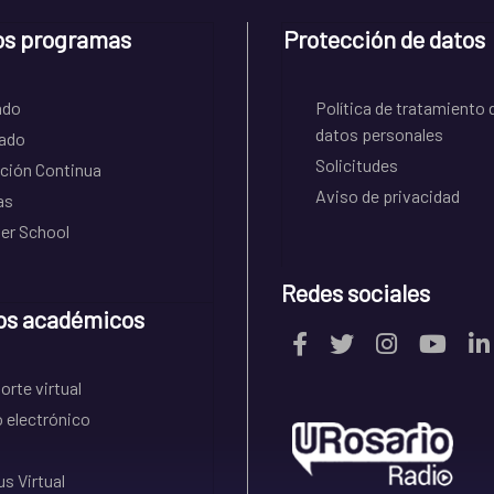
os programas
Protección de datos
ado
Política de tratamiento 
datos personales
ado
Solicitudes
ción Continua
Aviso de privacidad
as
r School
Redes sociales
os académicos
rte virtual
 electrónico
s Virtual