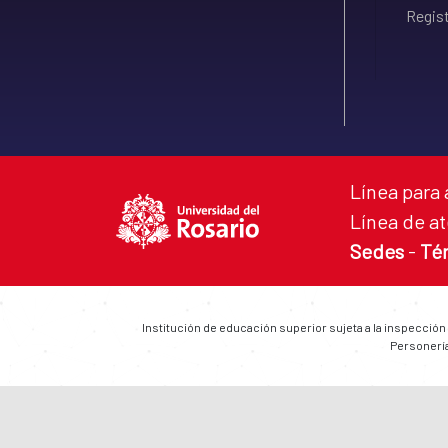
Regist
Línea para 
Línea de at
Sedes
-
Té
Institución de educación superior sujeta a la inspección
Personería