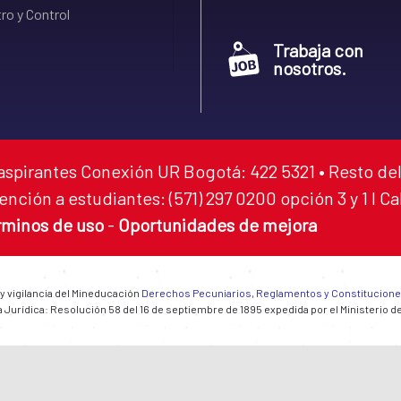
ro y Control
Trabaja con
nosotros.
aspirantes Conexión UR Bogotá: 422 5321 • Resto del
ención a estudiantes: (571) 297 0200 opción 3 y 1 I C
rminos de uso
-
Oportunidades de mejora
 y vigilancia del Mineducación
Derechos Pecuniarios, Reglamentos y Constitucion
 Jurídica: Resolución 58 del 16 de septiembre de 1895 expedida por el Ministerio d