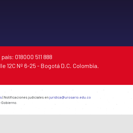
 país: 018000 511 888
alle 12C Nº 6-25 - Bogotá D.C. Colombia.
es
| Notificaciones judiciales en
juridica@urosario.edu.co
e Gobierno.