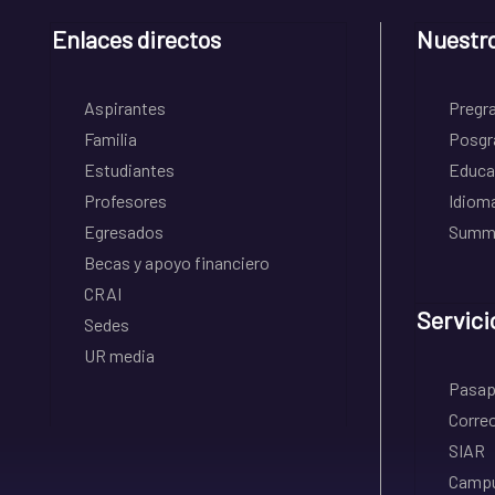
Enlaces directos
Nuestr
Aspirantes
Pregr
Familia
Posgr
Estudiantes
Educa
Profesores
Idiom
Egresados
Summe
Becas y apoyo financiero
CRAI
Servici
Sedes
UR media
Pasapo
Correo
SIAR
Campu