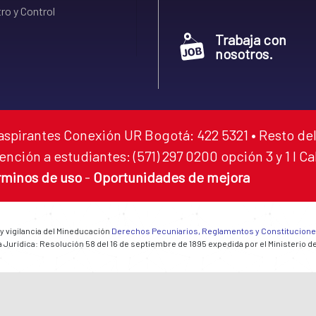
ro y Control
Trabaja con
nosotros.
aspirantes Conexión UR Bogotá: 422 5321 • Resto del
ención a estudiantes: (571) 297 0200 opción 3 y 1 I C
rminos de uso
-
Oportunidades de mejora
 y vigilancia del Mineducación
Derechos Pecuniarios, Reglamentos y Constitucion
 Jurídica: Resolución 58 del 16 de septiembre de 1895 expedida por el Ministerio d