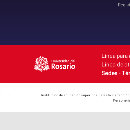
Regist
Línea para 
Línea de at
Sedes
-
Té
Institución de educación superior sujeta a la inspección
Personería