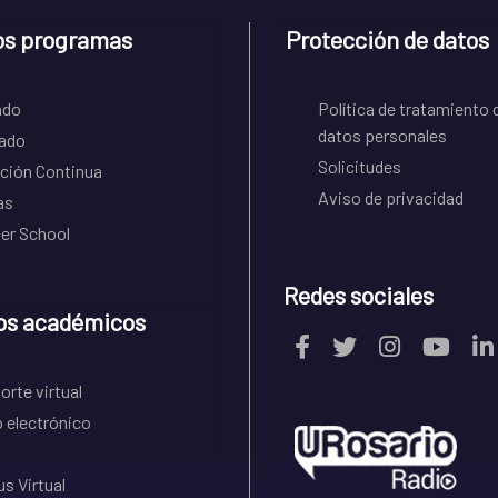
os programas
Protección de datos
ado
Política de tratamiento 
datos personales
ado
Solicitudes
ción Continua
Aviso de privacidad
as
r School
Redes sociales
os académicos
rte virtual
 electrónico
s Virtual