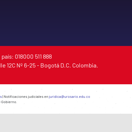
 país: 018000 511 888
alle 12C Nº 6-25 - Bogotá D.C. Colombia.
es
| Notificaciones judiciales en
juridica@urosario.edu.co
e Gobierno.