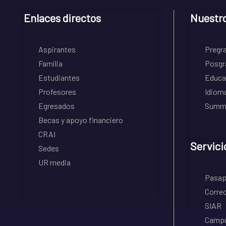
Enlaces directos
Nuestr
Aspirantes
Pregr
Familia
Posgr
Estudiantes
Educa
Profesores
Idiom
Egresados
Summe
Becas y apoyo financiero
CRAI
Servici
Sedes
UR media
Pasapo
Correo
SIAR
Campu