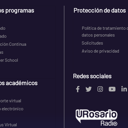
os programas
Protección de datos
ado
Política de tratamiento 
datos personales
ado
Solicitudes
ción Continua
Aviso de privacidad
as
r School
Redes sociales
os académicos
rte virtual
 electrónico
s Virtual