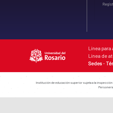
Regist
Línea para 
Línea de at
Sedes
-
Té
Institución de educación superior sujeta a la inspección
Personería