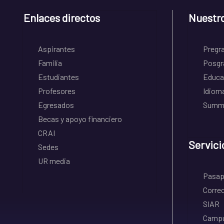
Enlaces directos
Nuestr
Aspirantes
Pregr
Familia
Posgr
Estudiantes
Educa
Profesores
Idiom
Egresados
Summe
Becas y apoyo financiero
CRAI
Servici
Sedes
UR media
Pasapo
Correo
SIAR
Campu