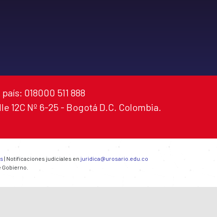
 país: 018000 511 888
alle 12C Nº 6-25 - Bogotá D.C. Colombia.
es
| Notificaciones judiciales en
juridica@urosario.edu.co
e Gobierno.