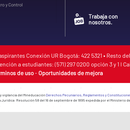
ro y Control
Trabaja con
nosotros.
aspirantes Conexión UR Bogotá: 422 5321 • Resto del
ención a estudiantes: (571) 297 0200 opción 3 y 1 I C
rminos de uso
-
Oportunidades de mejora
 y vigilancia del Mineducación
Derechos Pecuniarios, Reglamentos y Constitucion
 Jurídica: Resolución 58 del 16 de septiembre de 1895 expedida por el Ministerio d