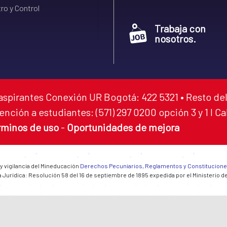
ro y Control
Trabaja con
nosotros.
aspirantes Conexión UR Bogotá: 422 5321 • Resto del
ención a estudiantes: (571) 297 0200 opción 3 y 1 I C
rminos de uso
-
Oportunidades de mejora
 y vigilancia del Mineducación
Derechos Pecuniarios, Reglamentos y Constitucion
 Jurídica: Resolución 58 del 16 de septiembre de 1895 expedida por el Ministerio d