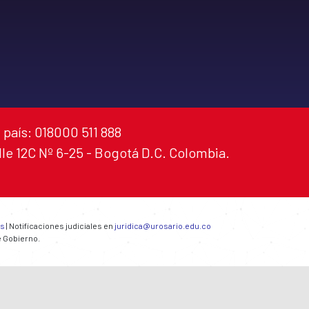
 país: 018000 511 888
alle 12C Nº 6-25 - Bogotá D.C. Colombia.
es
| Notificaciones judiciales en
juridica@urosario.edu.co
e Gobierno.