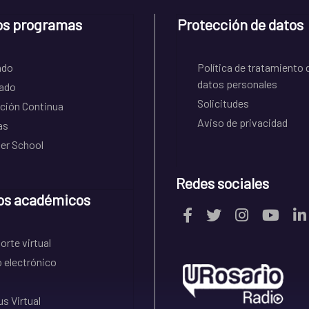
os programas
Protección de datos
ado
Política de tratamiento 
datos personales
ado
Solicitudes
ción Continua
Aviso de privacidad
as
r School
Redes sociales
os académicos
rte virtual
 electrónico
s Virtual