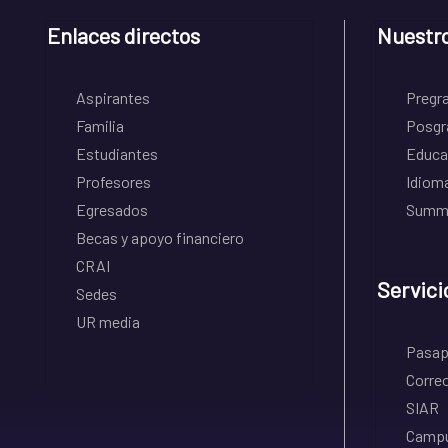
Enlaces directos
Nuestr
Aspirantes
Pregr
Familia
Posgr
Estudiantes
Educa
Profesores
Idiom
Egresados
Summe
Becas y apoyo financiero
CRAI
Servici
Sedes
UR media
Pasapo
Correo
SIAR
Campu