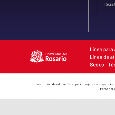
Regist
Línea para 
Línea de at
Sedes
-
Té
Institución de educación superior sujeta a la inspección
Personería