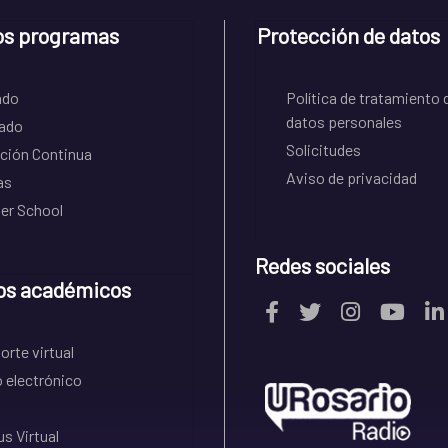
os programas
Protección de datos
ado
Política de tratamiento 
datos personales
ado
Solicitudes
ción Continua
Aviso de privacidad
as
r School
Redes sociales
os académicos
rte virtual
 electrónico
s Virtual