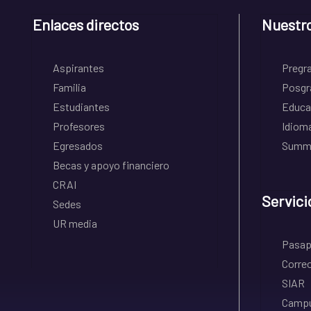
Enlaces directos
Nuestr
Aspirantes
Pregr
Familia
Posgr
Estudiantes
Educa
Profesores
Idiom
Egresados
Summe
Becas y apoyo financiero
CRAI
Servici
Sedes
UR media
Pasapo
Correo
SIAR
Campu