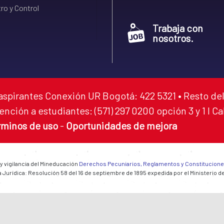
ro y Control
Trabaja con
nosotros.
aspirantes Conexión UR Bogotá: 422 5321 • Resto del
ención a estudiantes: (571) 297 0200 opción 3 y 1 I C
rminos de uso
-
Oportunidades de mejora
 y vigilancia del Mineducación
Derechos Pecuniarios, Reglamentos y Constitucion
 Jurídica: Resolución 58 del 16 de septiembre de 1895 expedida por el Ministerio d