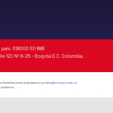
 país: 018000 511 888
alle 12C Nº 6-25 - Bogotá D.C. Colombia.
es
| Notificaciones judiciales en
juridica@urosario.edu.co
e Gobierno.