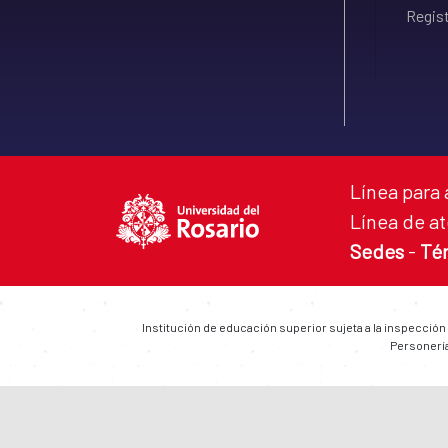
Regist
Línea para 
Línea de at
Sedes
-
Té
Institución de educación superior sujeta a la inspección
Personería