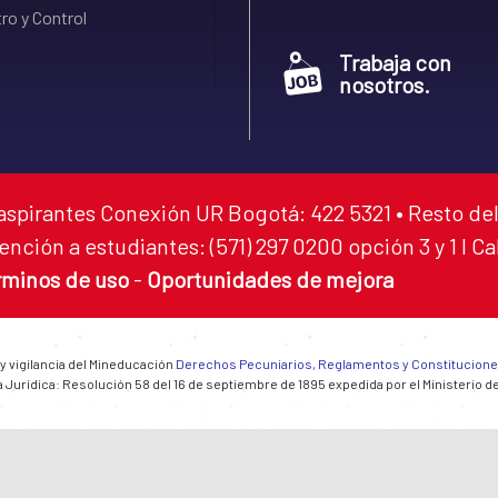
ro y Control
Trabaja con
nosotros.
aspirantes Conexión UR Bogotá: 422 5321 • Resto del
ención a estudiantes: (571) 297 0200 opción 3 y 1 I C
rminos de uso
-
Oportunidades de mejora
 y vigilancia del Mineducación
Derechos Pecuniarios, Reglamentos y Constitucion
 Jurídica: Resolución 58 del 16 de septiembre de 1895 expedida por el Ministerio d