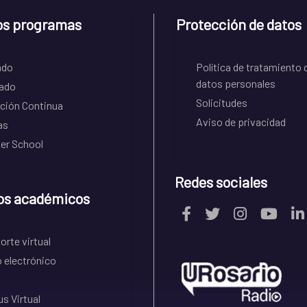
os programas
Protección de datos
ado
Política de tratamiento 
datos personales
ado
Solicitudes
ción Continua
Aviso de privacidad
as
r School
Redes sociales
os académicos
rte virtual
 electrónico
s Virtual