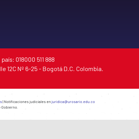
 país: 018000 511 888
alle 12C Nº 6-25 - Bogotá D.C. Colombia.
es
| Notificaciones judiciales en
juridica@urosario.edu.co
e Gobierno.