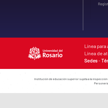
Regist
Línea para 
Línea de at
Sedes
-
Té
Institución de educación superior sujeta a la inspección
Personería