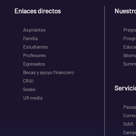
Enlaces directos
Nuestr
Aspirantes
Pregr
Familia
Posgr
Estudiantes
Educa
Profesores
Idiom
Egresados
Summe
Becas y apoyo financiero
CRAI
Servici
Sedes
UR media
Pasapo
Correo
SIAR
Campu