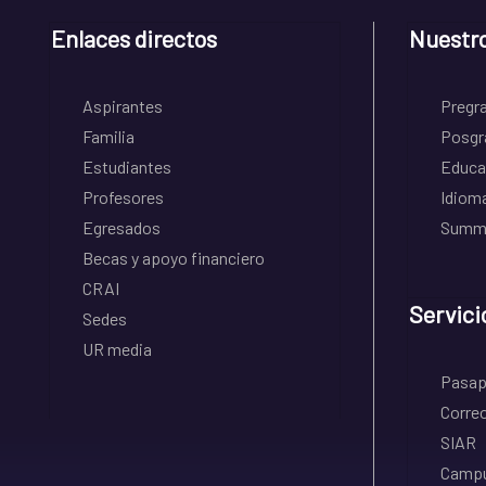
Enlaces directos
Nuestr
Aspirantes
Pregr
Familia
Posgr
Estudiantes
Educa
Profesores
Idiom
Egresados
Summe
Becas y apoyo financiero
CRAI
Servici
Sedes
UR media
Pasapo
Correo
SIAR
Campu