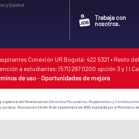
ro y Control
Trabaja con
nosotros.
aspirantes Conexión UR Bogotá: 422 5321 • Resto del
ención a estudiantes: (571) 297 0200 opción 3 y 1 I C
rminos de uso
-
Oportunidades de mejora
 y vigilancia del Mineducación
Derechos Pecuniarios, Reglamentos y Constitucion
 Jurídica: Resolución 58 del 16 de septiembre de 1895 expedida por el Ministerio d