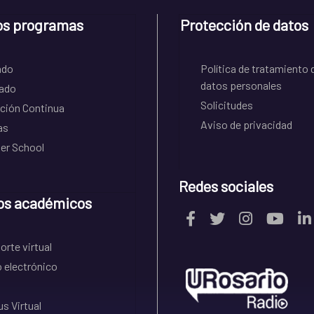
os programas
Protección de datos
ado
Política de tratamiento 
datos personales
ado
Solicitudes
ción Continua
Aviso de privacidad
as
r School
Redes sociales
os académicos
rte virtual
 electrónico
s Virtual