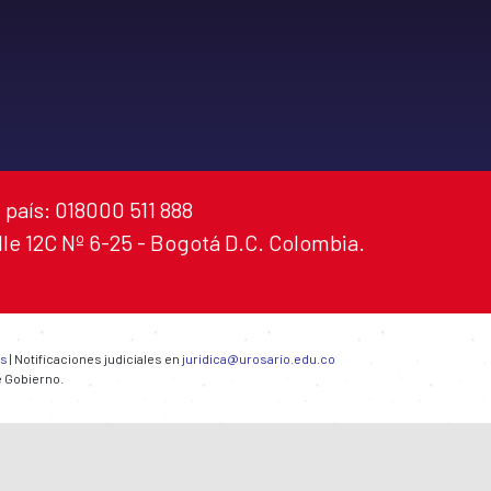
 país: 018000 511 888
alle 12C Nº 6-25 - Bogotá D.C. Colombia.
es
| Notificaciones judiciales en
juridica@urosario.edu.co
e Gobierno.