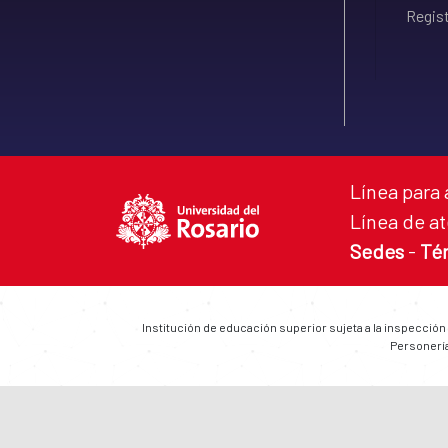
Regist
Línea para 
Línea de at
Sedes
-
Té
Institución de educación superior sujeta a la inspección
Personería