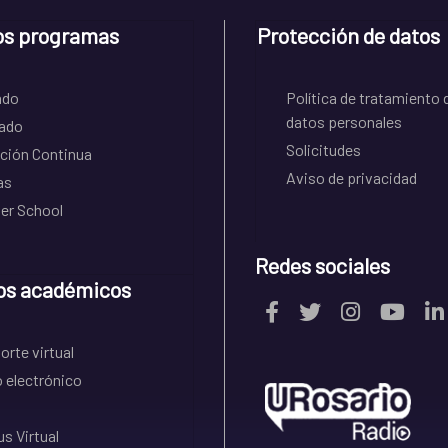
os programas
Protección de datos
ado
Política de tratamiento 
datos personales
ado
Solicitudes
ción Continua
Aviso de privacidad
as
r School
Redes sociales
os académicos
rte virtual
 electrónico
s Virtual