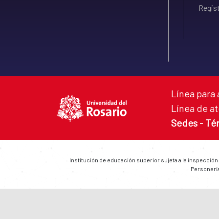
Regist
Línea para 
Línea de at
Sedes
-
Té
Institución de educación superior sujeta a la inspección
Personería