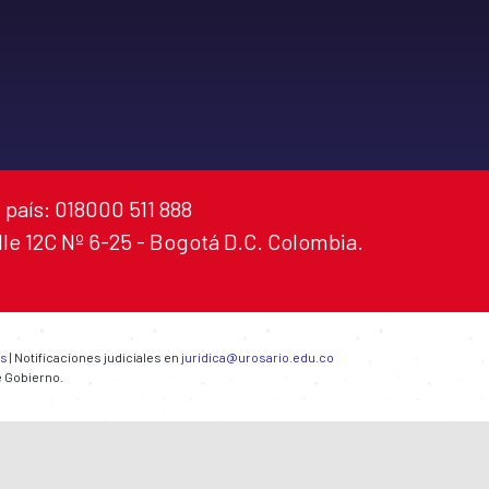
 país: 018000 511 888
alle 12C Nº 6-25 - Bogotá D.C. Colombia.
es
| Notificaciones judiciales en
juridica@urosario.edu.co
e Gobierno.