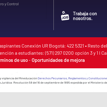
ro y Control
Trabaja con
nosotros.
aspirantes Conexión UR Bogotá: 422 5321 • Resto del
ención a estudiantes: (571) 297 0200 opción 3 y 1 I C
rminos de uso
-
Oportunidades de mejora
 y vigilancia del Mineducación
Derechos Pecuniarios, Reglamentos y Constitucion
 Jurídica: Resolución 58 del 16 de septiembre de 1895 expedida por el Ministerio d