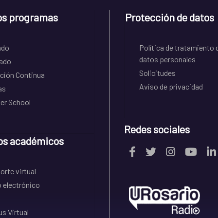
os programas
Protección de datos
ado
Política de tratamiento 
datos personales
ado
Solicitudes
ción Continua
Aviso de privacidad
as
r School
Redes sociales
os académicos
rte virtual
 electrónico
s Virtual