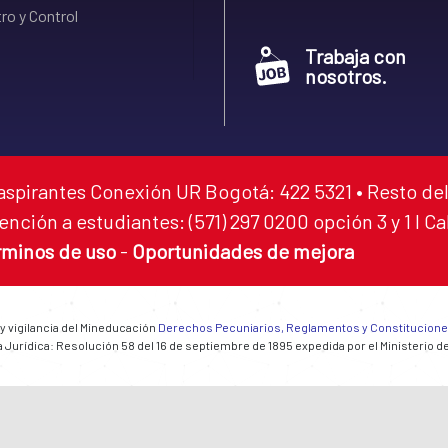
ro y Control
Trabaja con
nosotros.
aspirantes Conexión UR Bogotá: 422 5321 • Resto del
ención a estudiantes: (571) 297 0200 opción 3 y 1 I C
rminos de uso
-
Oportunidades de mejora
 y vigilancia del Mineducación
Derechos Pecuniarios, Reglamentos y Constitucion
 Jurídica: Resolución 58 del 16 de septiembre de 1895 expedida por el Ministerio d