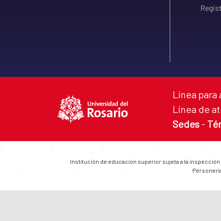
Regist
Línea para 
Línea de at
Sedes
-
Té
Institución de educación superior sujeta a la inspección
Personería