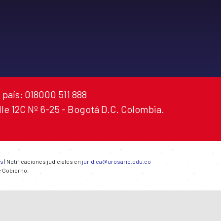
 país: 018000 511 888
alle 12C Nº 6-25 - Bogotá D.C. Colombia.
es
| Notificaciones judiciales en
juridica@urosario.edu.co
e Gobierno.