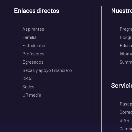
Enlaces directos
Nuestr
Aspirantes
Pregr
Familia
Posgr
Estudiantes
Educa
Profesores
Idiom
Egresados
Summe
Becas y apoyo financiero
CRAI
Servici
Sedes
UR media
Pasapo
Correo
SIAR
Campu