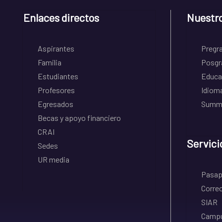
Enlaces directos
Nuestr
Aspirantes
Pregr
Familia
Posgr
Estudiantes
Educa
Profesores
Idiom
Egresados
Summe
Becas y apoyo financiero
CRAI
Servici
Sedes
UR media
Pasapo
Correo
SIAR
Campu