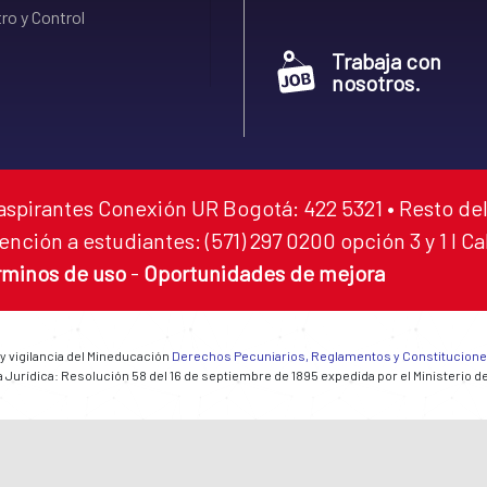
ro y Control
Trabaja con
nosotros.
aspirantes Conexión UR Bogotá: 422 5321 • Resto del
ención a estudiantes: (571) 297 0200 opción 3 y 1 I C
rminos de uso
-
Oportunidades de mejora
 y vigilancia del Mineducación
Derechos Pecuniarios, Reglamentos y Constitucion
 Jurídica: Resolución 58 del 16 de septiembre de 1895 expedida por el Ministerio d