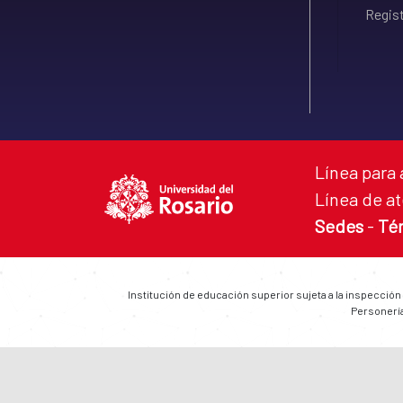
Regist
Línea para 
Línea de at
Sedes
-
Té
Institución de educación superior sujeta a la inspección
Personería