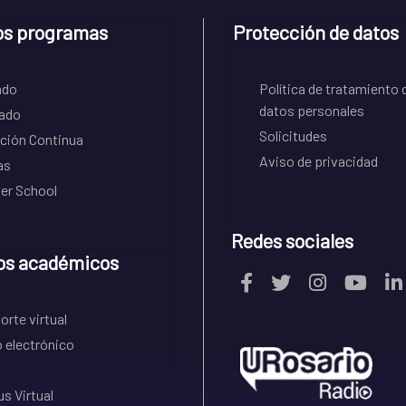
os programas
Protección de datos
ado
Política de tratamiento 
datos personales
ado
Solicitudes
ción Continua
Aviso de privacidad
as
r School
Redes sociales
os académicos
rte virtual
 electrónico
s Virtual