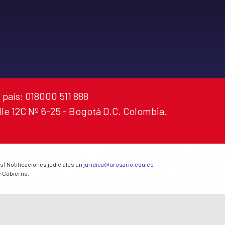
 país: 018000 511 888
alle 12C Nº 6-25 - Bogotá D.C. Colombia.
es
| Notificaciones judiciales en
juridica@urosario.edu.co
e Gobierno.