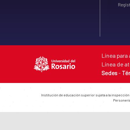
Regist
Línea para 
Línea de at
Sedes
-
Té
Institución de educación superior sujeta a la inspección
Personería