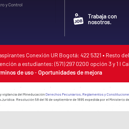
ro y Control
Trabaja con
nosotros.
aspirantes Conexión UR Bogotá: 422 5321 • Resto del
ención a estudiantes: (571) 297 0200 opción 3 y 1 I C
rminos de uso
-
Oportunidades de mejora
 y vigilancia del Mineducación
Derechos Pecuniarios, Reglamentos y Constitucion
 Jurídica: Resolución 58 del 16 de septiembre de 1895 expedida por el Ministerio d