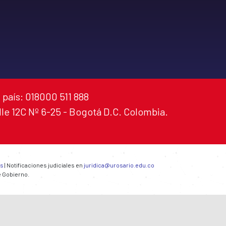
 país: 018000 511 888
alle 12C Nº 6-25 - Bogotá D.C. Colombia.
es
| Notificaciones judiciales en
juridica@urosario.edu.co
e Gobierno.