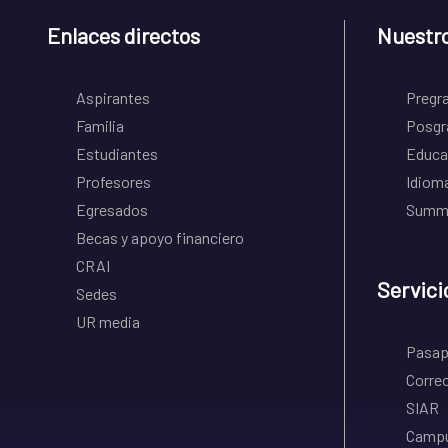
Enlaces directos
Nuestr
Aspirantes
Pregr
Familia
Posgr
Estudiantes
Educa
Profesores
Idiom
Egresados
Summe
Becas y apoyo financiero
CRAI
Servici
Sedes
UR media
Pasapo
Correo
SIAR
Campu