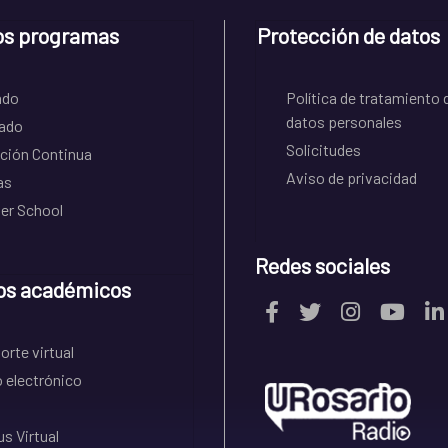
os programas
Protección de datos
ado
Política de tratamiento 
datos personales
ado
Solicitudes
ción Continua
Aviso de privacidad
as
r School
Redes sociales
os académicos
rte virtual
 electrónico
s Virtual