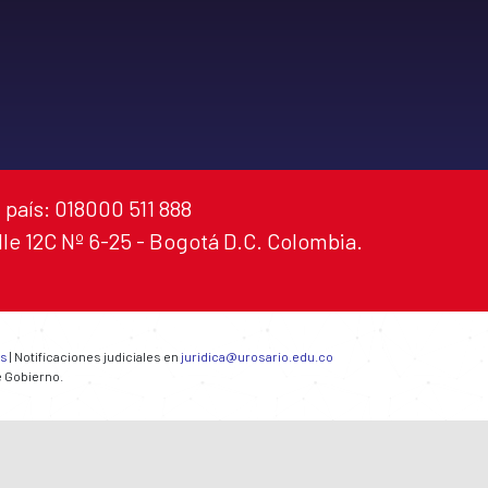
 país: 018000 511 888
alle 12C Nº 6-25 - Bogotá D.C. Colombia.
es
| Notificaciones judiciales en
juridica@urosario.edu.co
e Gobierno.