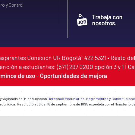
ro y Control
Trabaja con
nosotros.
aspirantes Conexión UR Bogotá: 422 5321 • Resto del
ención a estudiantes: (571) 297 0200 opción 3 y 1 I C
rminos de uso
-
Oportunidades de mejora
 y vigilancia del Mineducación
Derechos Pecuniarios, Reglamentos y Constitucion
 Jurídica: Resolución 58 del 16 de septiembre de 1895 expedida por el Ministerio d