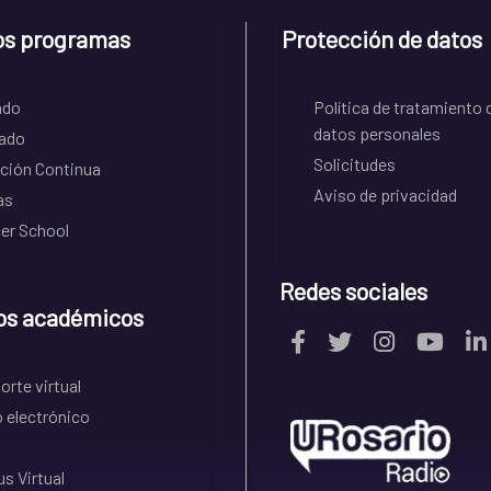
os programas
Protección de datos
ado
Política de tratamiento 
datos personales
ado
Solicitudes
ción Continua
Aviso de privacidad
as
r School
Redes sociales
os académicos
rte virtual
 electrónico
s Virtual