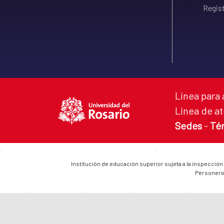
Regist
Línea para 
Línea de at
Sedes
-
Té
Institución de educación superior sujeta a la inspección
Personería