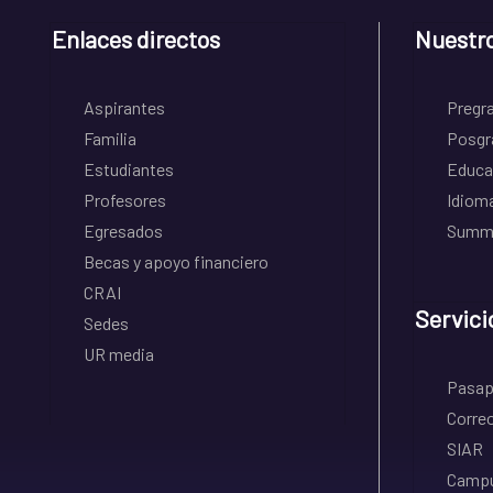
Enlaces directos
Nuestr
Aspirantes
Pregr
Familia
Posgr
Estudiantes
Educa
Profesores
Idiom
Egresados
Summe
Becas y apoyo financiero
CRAI
Servici
Sedes
UR media
Pasapo
Correo
SIAR
Campu