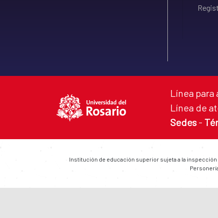
Regist
Línea para 
Línea de at
Sedes
-
Té
Institución de educación superior sujeta a la inspección
Personería