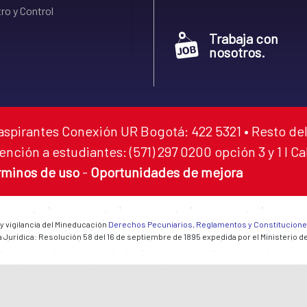
ro y Control
Trabaja con
nosotros.
aspirantes Conexión UR Bogotá: 422 5321 • Resto del
ención a estudiantes: (571) 297 0200 opción 3 y 1 I C
rminos de uso
-
Oportunidades de mejora
 y vigilancia del Mineducación
Derechos Pecuniarios, Reglamentos y Constitucion
 Jurídica: Resolución 58 del 16 de septiembre de 1895 expedida por el Ministerio d