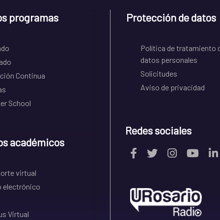
os programas
Protección de datos
ado
Política de tratamiento 
datos personales
ado
Solicitudes
ción Continua
Aviso de privacidad
as
r School
Redes sociales
os académicos
rte virtual
 electrónico
s Virtual