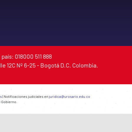
 país: 018000 511 888
alle 12C Nº 6-25 - Bogotá D.C. Colombia.
es
| Notificaciones judiciales en
juridica@urosario.edu.co
e Gobierno.