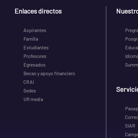
Enlaces directos
Nuestr
Aspirantes
Pregr
Familia
Posgr
Estudiantes
Educa
Profesores
Idiom
Egresados
Summe
Becas y apoyo financiero
CRAI
Servici
Sedes
UR media
Pasapo
Correo
SIAR
Campu