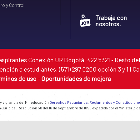
ro y Control
Trabaja con
nosotros.
aspirantes Conexión UR Bogotá: 422 5321 • Resto del
ención a estudiantes: (571) 297 0200 opción 3 y 1 I C
rminos de uso
-
Oportunidades de mejora
 y vigilancia del Mineducación
Derechos Pecuniarios, Reglamentos y Constitucion
 Jurídica: Resolución 58 del 16 de septiembre de 1895 expedida por el Ministerio d