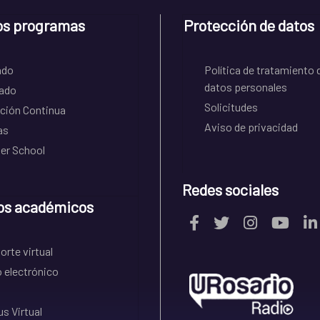
os programas
Protección de datos
ado
Política de tratamiento 
datos personales
ado
Solicitudes
ción Continua
Aviso de privacidad
as
r School
Redes sociales
os académicos
rte virtual
 electrónico
s Virtual