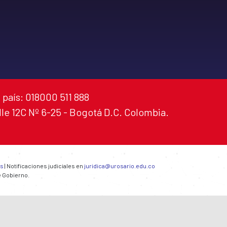
 país: 018000 511 888
alle 12C Nº 6-25 - Bogotá D.C. Colombia.
es
| Notificaciones judiciales en
juridica@urosario.edu.co
e Gobierno.