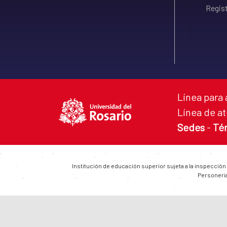
Regist
Línea para 
Línea de at
Sedes
-
Té
Institución de educación superior sujeta a la inspección
Personería