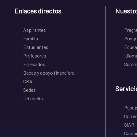
Enlaces directos
Nuestr
Aspirantes
Pregr
Familia
Posgr
Estudiantes
Educa
Profesores
Idiom
Egresados
Summe
Becas y apoyo financiero
CRAI
Servici
Sedes
UR media
Pasapo
Correo
SIAR
Campu