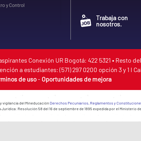
ro y Control
Trabaja con
nosotros.
aspirantes Conexión UR Bogotá: 422 5321 • Resto del
ención a estudiantes: (571) 297 0200 opción 3 y 1 I C
rminos de uso
-
Oportunidades de mejora
 y vigilancia del Mineducación
Derechos Pecuniarios, Reglamentos y Constitucion
 Jurídica: Resolución 58 del 16 de septiembre de 1895 expedida por el Ministerio d