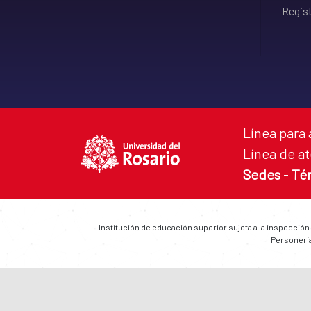
Regist
Línea para 
Línea de at
Sedes
-
Té
Institución de educación superior sujeta a la inspección
Personería