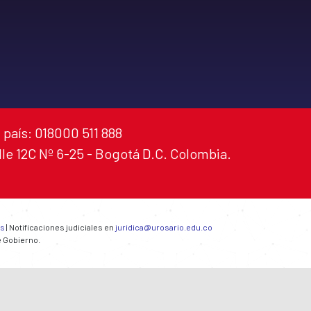
 país: 018000 511 888
alle 12C Nº 6-25 - Bogotá D.C. Colombia.
es
| Notificaciones judiciales en
juridica@urosario.edu.co
e Gobierno.