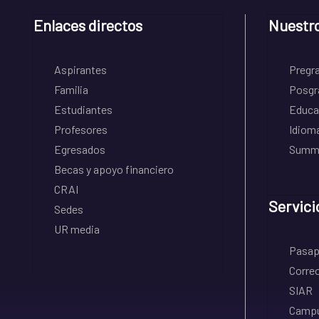
Enlaces directos
Nuestr
Aspirantes
Pregr
Familia
Posgr
Estudiantes
Educa
Profesores
Idiom
Egresados
Summe
Becas y apoyo financiero
CRAI
Servici
Sedes
UR media
Pasapo
Correo
SIAR
Campu