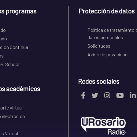
os programas
Protección de datos
ado
Política de tratamiento 
datos personales
ado
Solicitudes
ción Continua
Aviso de privacidad
as
r School
Redes sociales
os académicos
rte virtual
 electrónico
s Virtual