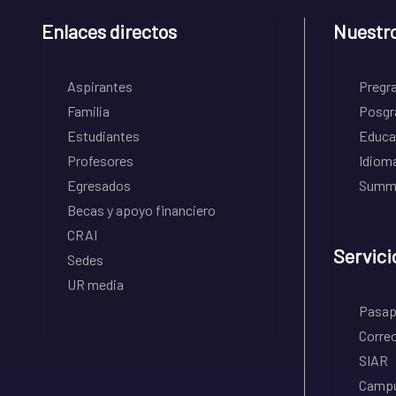
Enlaces directos
Nuestr
Aspirantes
Pregr
Familia
Posgr
Estudiantes
Educa
Profesores
Idiom
Egresados
Summe
Becas y apoyo financiero
CRAI
Servici
Sedes
UR media
Pasapo
Correo
SIAR
Campu