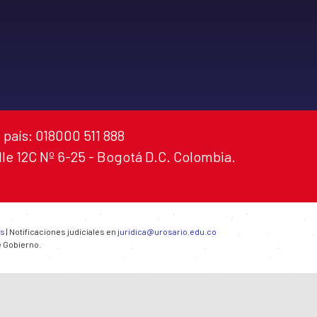
 país: 018000 511 888
alle 12C Nº 6-25 - Bogotá D.C. Colombia.
es
| Notificaciones judiciales en
juridica@urosario.edu.co
e Gobierno.