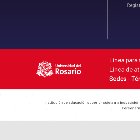
Regist
Línea para 
Línea de at
Sedes
-
Té
Institución de educación superior sujeta a la inspección
Personería