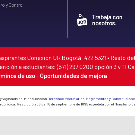
ro y Control
Trabaja con
nosotros.
aspirantes Conexión UR Bogotá: 422 5321 • Resto del
ención a estudiantes: (571) 297 0200 opción 3 y 1 I C
rminos de uso
-
Oportunidades de mejora
 y vigilancia del Mineducación
Derechos Pecuniarios, Reglamentos y Constitucion
 Jurídica: Resolución 58 del 16 de septiembre de 1895 expedida por el Ministerio d