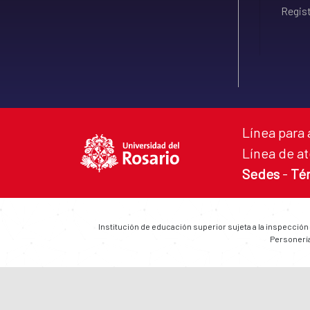
Regist
Línea para 
Línea de at
Sedes
-
Té
Institución de educación superior sujeta a la inspección
Personería