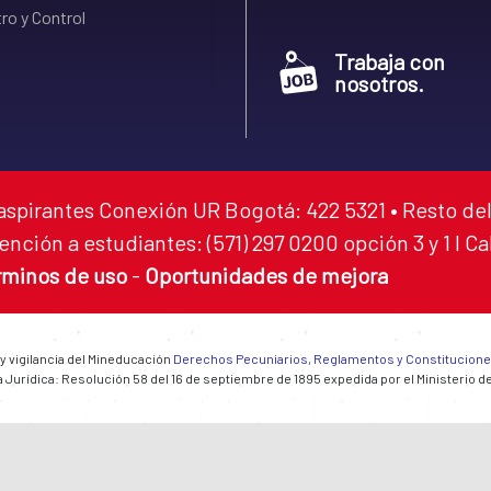
ro y Control
Trabaja con
nosotros.
aspirantes Conexión UR Bogotá: 422 5321 • Resto del
ención a estudiantes: (571) 297 0200 opción 3 y 1 I C
rminos de uso
-
Oportunidades de mejora
 y vigilancia del Mineducación
Derechos Pecuniarios, Reglamentos y Constitucion
 Jurídica: Resolución 58 del 16 de septiembre de 1895 expedida por el Ministerio d