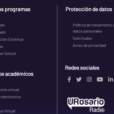
os programas
Protección de datos
ado
Política de tratamiento 
datos personales
ado
Solicitudes
ción Continua
Aviso de privacidad
as
r School
Redes sociales
os académicos
rte virtual
 electrónico
s Virtual