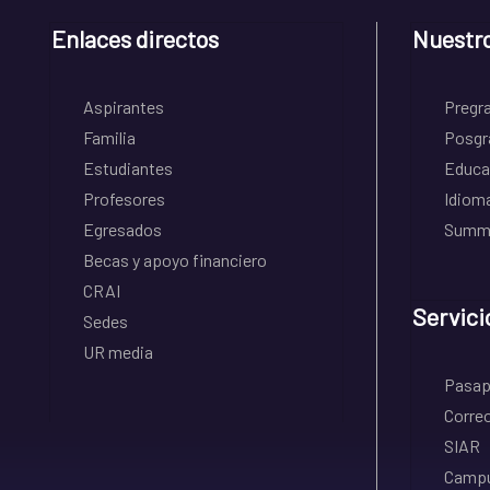
Enlaces directos
Nuestr
Aspirantes
Pregr
Familia
Posgr
Estudiantes
Educa
Profesores
Idiom
Egresados
Summe
Becas y apoyo financiero
CRAI
Servici
Sedes
UR media
Pasapo
Correo
SIAR
Campu