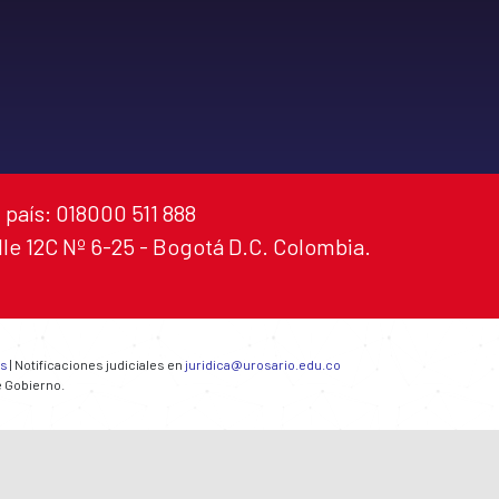
 país: 018000 511 888
alle 12C Nº 6-25 - Bogotá D.C. Colombia.
es
| Notificaciones judiciales en
juridica@urosario.edu.co
e Gobierno.