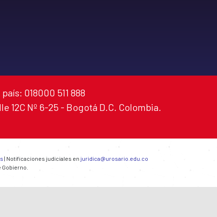
 país: 018000 511 888
alle 12C Nº 6-25 - Bogotá D.C. Colombia.
es
| Notificaciones judiciales en
juridica@urosario.edu.co
e Gobierno.