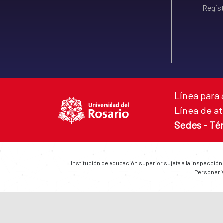
Regist
Línea para 
Línea de at
Sedes
-
Té
Institución de educación superior sujeta a la inspección
Personería