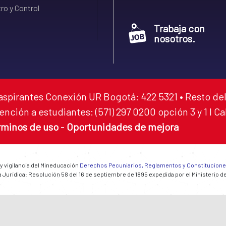
ro y Control
Trabaja con
nosotros.
aspirantes Conexión UR Bogotá: 422 5321 • Resto del
ención a estudiantes: (571) 297 0200 opción 3 y 1 I C
rminos de uso
-
Oportunidades de mejora
 y vigilancia del Mineducación
Derechos Pecuniarios, Reglamentos y Constitucion
 Jurídica: Resolución 58 del 16 de septiembre de 1895 expedida por el Ministerio d