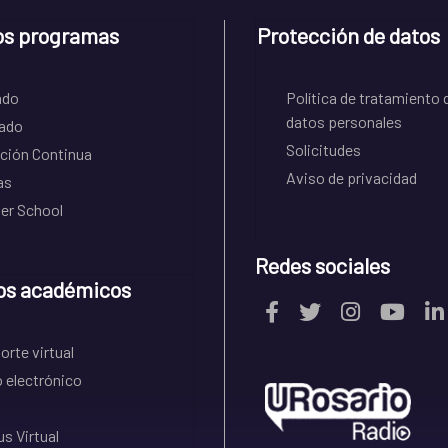
os programas
Protección de datos
ado
Política de tratamiento 
datos personales
ado
Solicitudes
ción Continua
Aviso de privacidad
as
r School
Redes sociales
os académicos
rte virtual
 electrónico
s Virtual