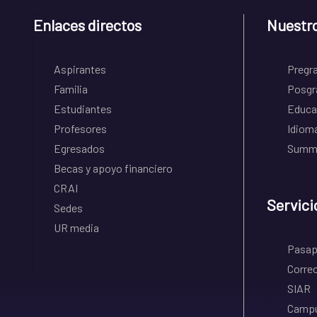
Enlaces directos
Nuestr
Aspirantes
Pregr
Familia
Posgr
Estudiantes
Educa
Profesores
Idiom
Egresados
Summe
Becas y apoyo financiero
CRAI
Servici
Sedes
UR media
Pasapo
Correo
SIAR
Campu