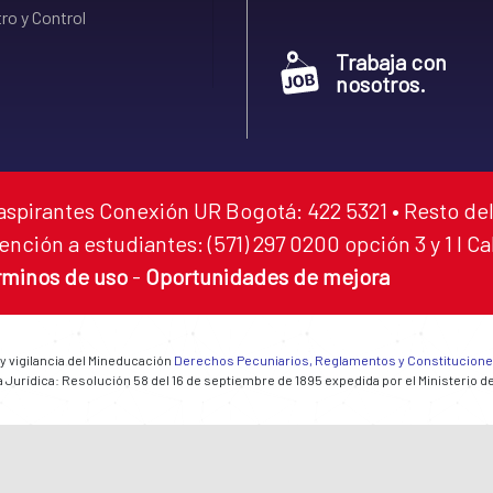
ro y Control
Trabaja con
nosotros.
aspirantes Conexión UR Bogotá: 422 5321 • Resto del
ención a estudiantes: (571) 297 0200 opción 3 y 1 I C
rminos de uso
-
Oportunidades de mejora
 y vigilancia del Mineducación
Derechos Pecuniarios, Reglamentos y Constitucion
 Jurídica: Resolución 58 del 16 de septiembre de 1895 expedida por el Ministerio d