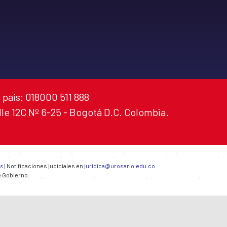
 país: 018000 511 888
alle 12C Nº 6-25 - Bogotá D.C. Colombia.
es
| Notificaciones judiciales en
juridica@urosario.edu.co
e Gobierno.