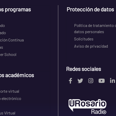
os programas
Protección de datos
ado
Política de tratamiento 
datos personales
ado
Solicitudes
ción Continua
Aviso de privacidad
as
r School
Redes sociales
os académicos
rte virtual
 electrónico
s Virtual