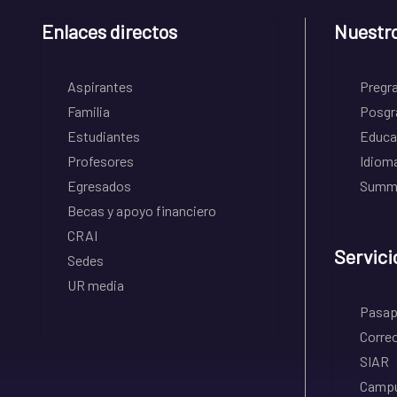
Enlaces directos
Nuestr
Aspirantes
Pregr
Familia
Posgr
Estudiantes
Educa
Profesores
Idiom
Egresados
Summe
Becas y apoyo financiero
CRAI
Servici
Sedes
UR media
Pasapo
Correo
SIAR
Campu