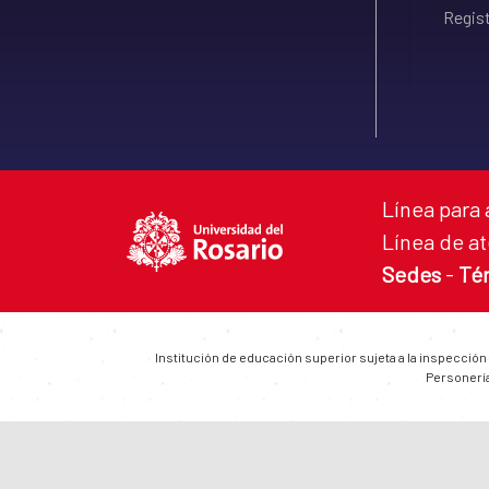
Regist
Línea para 
Línea de at
Sedes
-
Té
Institución de educación superior sujeta a la inspección
Personería