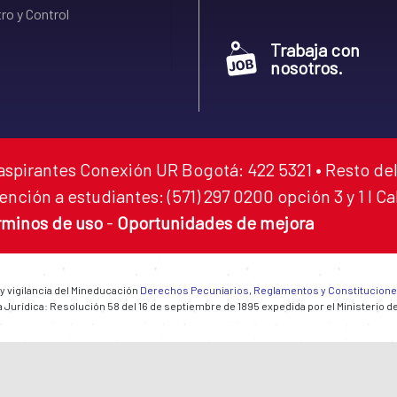
ro y Control
Trabaja con
nosotros.
aspirantes Conexión UR Bogotá: 422 5321 • Resto del
ención a estudiantes: (571) 297 0200 opción 3 y 1 I C
rminos de uso
-
Oportunidades de mejora
 y vigilancia del Mineducación
Derechos Pecuniarios, Reglamentos y Constitucion
 Jurídica: Resolución 58 del 16 de septiembre de 1895 expedida por el Ministerio d