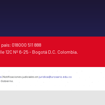
 país: 018000 511 888
alle 12C Nº 6-25 - Bogotá D.C. Colombia.
es
| Notificaciones judiciales en
juridica@urosario.edu.co
e Gobierno.