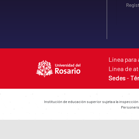
Regist
Línea para 
Línea de at
Sedes
-
Té
Institución de educación superior sujeta a la inspección
Personería