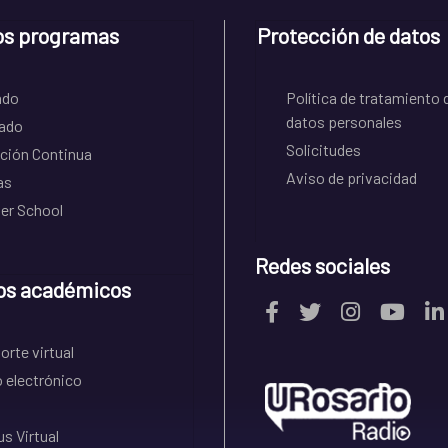
os programas
Protección de datos
ado
Política de tratamiento 
datos personales
ado
Solicitudes
ción Continua
Aviso de privacidad
as
r School
Redes sociales
os académicos
rte virtual
 electrónico
s Virtual