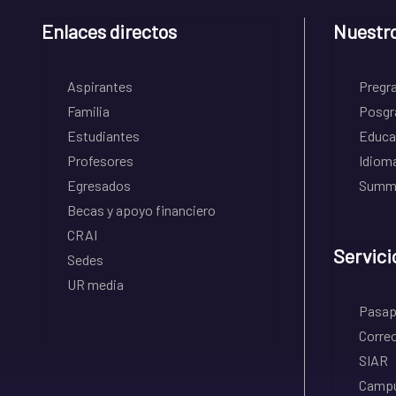
Enlaces directos
Nuestr
Aspirantes
Pregr
Familia
Posgr
Estudiantes
Educa
Profesores
Idiom
Egresados
Summe
Becas y apoyo financiero
CRAI
Servici
Sedes
UR media
Pasapo
Correo
SIAR
Campu