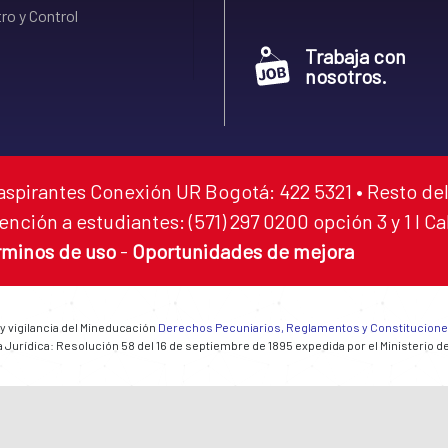
ro y Control
Trabaja con
nosotros.
aspirantes Conexión UR Bogotá: 422 5321 • Resto del
ención a estudiantes: (571) 297 0200 opción 3 y 1 I C
rminos de uso
-
Oportunidades de mejora
 y vigilancia del Mineducación
Derechos Pecuniarios, Reglamentos y Constitucion
 Jurídica: Resolución 58 del 16 de septiembre de 1895 expedida por el Ministerio d