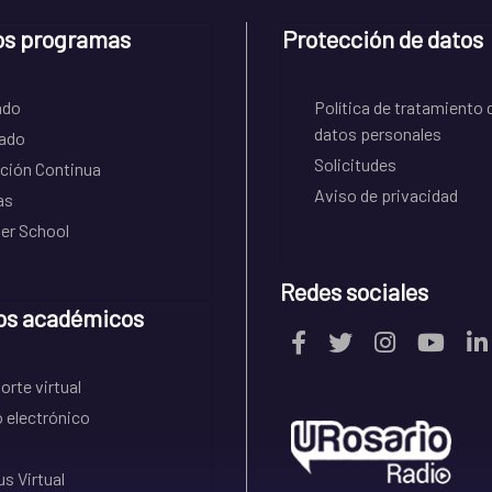
os programas
Protección de datos
ado
Política de tratamiento 
datos personales
ado
Solicitudes
ción Continua
Aviso de privacidad
as
r School
Redes sociales
os académicos
rte virtual
 electrónico
s Virtual