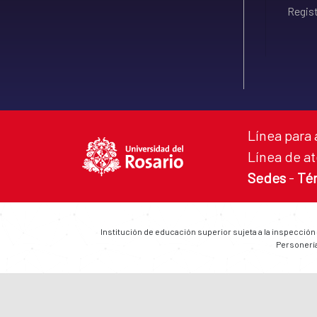
Regist
Línea para 
Línea de at
Sedes
-
Té
Institución de educación superior sujeta a la inspección
Personería