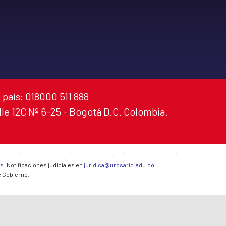
 país: 018000 511 888
alle 12C Nº 6-25 - Bogotá D.C. Colombia.
es
| Notificaciones judiciales en
juridica@urosario.edu.co
e Gobierno.