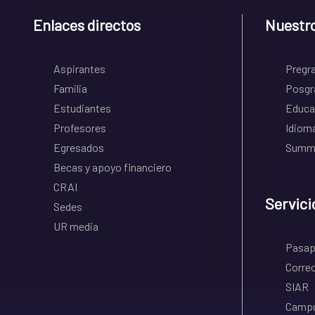
Enlaces directos
Nuestr
Aspirantes
Pregr
Familia
Posgr
Estudiantes
Educa
Profesores
Idiom
Egresados
Summe
Becas y apoyo financiero
CRAI
Servici
Sedes
UR media
Pasapo
Correo
SIAR
Campu