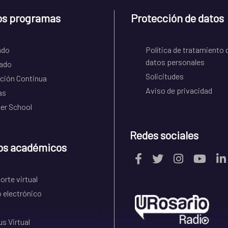
os programas
Protección de datos
ado
Política de tratamiento 
datos personales
ado
Solicitudes
ción Continua
Aviso de privacidad
as
r School
Redes sociales
os académicos
rte virtual
 electrónico
s Virtual