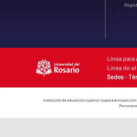
Regist
Línea para 
Línea de at
Sedes
-
Té
Institución de educación superior sujeta a la inspección
Personería