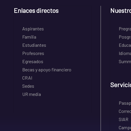
Enlaces directos
Nuestr
Aspirantes
Pregr
Familia
Posgr
Estudiantes
Educa
Profesores
Idiom
Egresados
Summe
Becas y apoyo financiero
CRAI
Servici
Sedes
UR media
Pasapo
Correo
SIAR
Campu