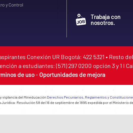
ro y Control
Trabaja con
nosotros.
aspirantes Conexión UR Bogotá: 422 5321 • Resto del
ención a estudiantes: (571) 297 0200 opción 3 y 1 I C
rminos de uso
-
Oportunidades de mejora
 y vigilancia del Mineducación
Derechos Pecuniarios, Reglamentos y Constitucion
 Jurídica: Resolución 58 del 16 de septiembre de 1895 expedida por el Ministerio d