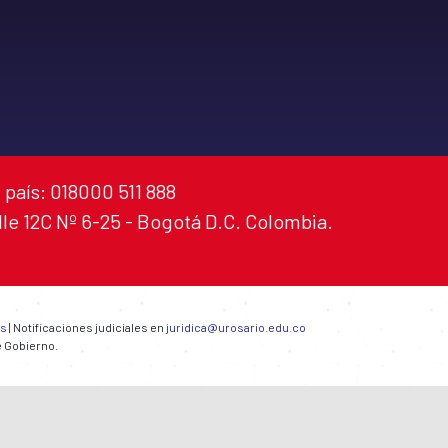
 país: 018000 511 888
alle 12C Nº 6-25 - Bogotá D.C. Colombia.
es
| Notificaciones judiciales en
juridica@urosario.edu.co
e Gobierno.