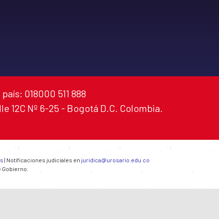
 país: 018000 511 888
alle 12C Nº 6-25 - Bogotá D.C. Colombia.
es
| Notificaciones judiciales en
juridica@urosario.edu.co
e Gobierno.