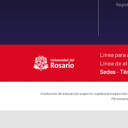
Regist
Línea para 
Línea de at
Sedes
-
Té
Institución de educación superior sujeta a la inspección
Personería