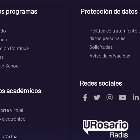
os programas
Protección de datos
ado
Política de tratamiento 
datos personales
ado
Solicitudes
ción Continua
Aviso de privacidad
as
r School
Redes sociales
os académicos
rte virtual
 electrónico
s Virtual