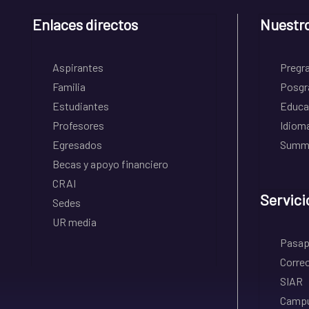
Enlaces directos
Nuestr
Aspirantes
Pregr
Familia
Posgr
Estudiantes
Educa
Profesores
Idiom
Egresados
Summe
Becas y apoyo financiero
CRAI
Servici
Sedes
UR media
Pasapo
Correo
SIAR
Campu