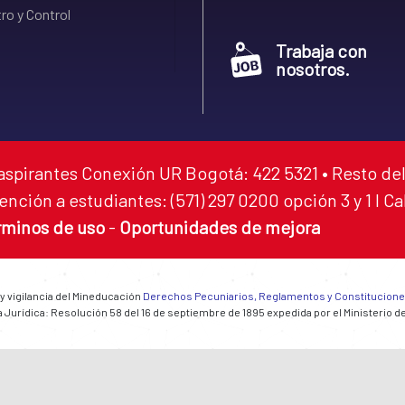
ro y Control
Trabaja con
nosotros.
aspirantes Conexión UR Bogotá: 422 5321 • Resto del
ención a estudiantes: (571) 297 0200 opción 3 y 1 I C
rminos de uso
-
Oportunidades de mejora
 y vigilancia del Mineducación
Derechos Pecuniarios, Reglamentos y Constitucion
 Jurídica: Resolución 58 del 16 de septiembre de 1895 expedida por el Ministerio d