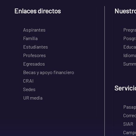
Enlaces directos
Nuestr
Aspirantes
Pregr
Familia
Posgr
Estudiantes
Educa
Profesores
Idiom
Egresados
Summe
Becas y apoyo financiero
CRAI
Servici
Sedes
UR media
Pasapo
Correo
SIAR
Campu