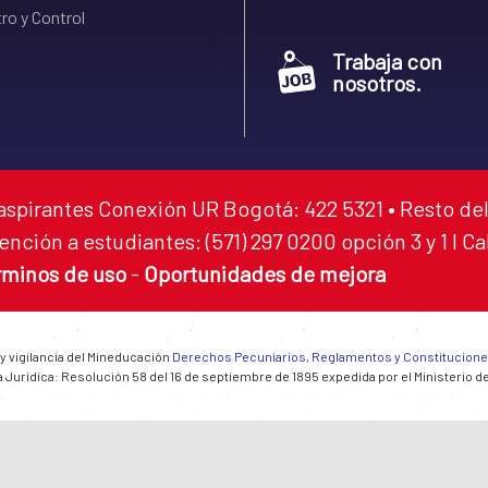
ro y Control
Trabaja con
nosotros.
aspirantes Conexión UR Bogotá: 422 5321 • Resto del
ención a estudiantes: (571) 297 0200 opción 3 y 1 I C
rminos de uso
-
Oportunidades de mejora
 y vigilancia del Mineducación
Derechos Pecuniarios, Reglamentos y Constitucion
 Jurídica: Resolución 58 del 16 de septiembre de 1895 expedida por el Ministerio d