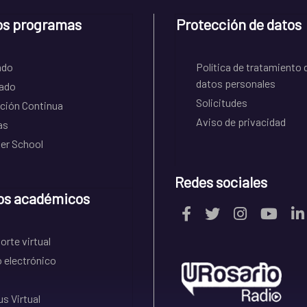
os programas
Protección de datos
ado
Política de tratamiento 
datos personales
ado
Solicitudes
ción Continua
Aviso de privacidad
as
r School
Redes sociales
os académicos
rte virtual
 electrónico
s Virtual