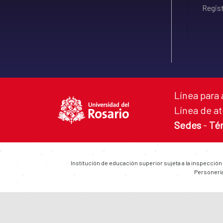
Regist
Línea para 
Línea de at
Sedes
-
Té
Institución de educación superior sujeta a la inspección
Personería