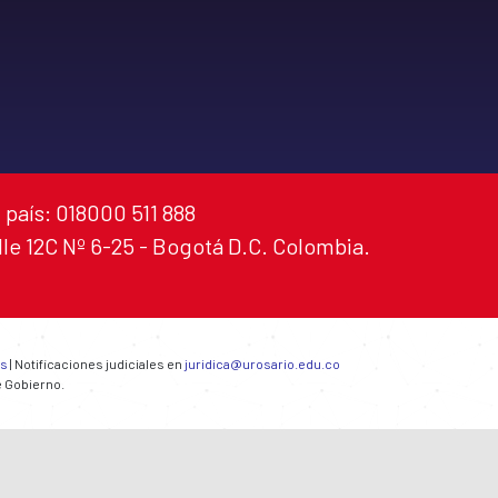
 país: 018000 511 888
alle 12C Nº 6-25 - Bogotá D.C. Colombia.
es
| Notificaciones judiciales en
juridica@urosario.edu.co
e Gobierno.