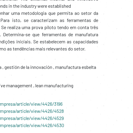
ends in the industry were established
enhar uma metodologia que permita ao setor da
 Para isto, se caracterizam as ferramentas de
 Se realiza uma prova piloto tendo em conta três
l. Determina-se que ferramentas de manufatura
dições iniciais. Se estabelecem as capacidades
omo as tendências mais relevantes do setor.
ra
,
gestión de la innovación
,
manufactura esbelta
ive management
,
lean manufacturing
empresa/article/view/4426/3196
/empresa/article/view/4426/4528
/empresa/article/view/4426/4529
/empresa/article/view/4426/4530