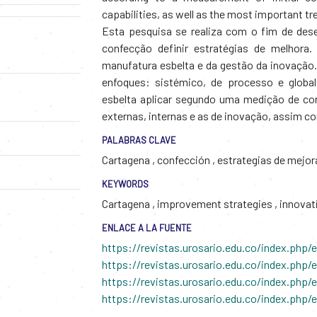
capabilities, as well as the most important tr
Esta pesquisa se realiza com o fim de des
confecção definir estratégias de melhora.
manufatura esbelta e da gestão da inovação.
enfoques: sistémico, de processo e globa
esbelta aplicar segundo uma medição de con
externas, internas e as de inovação, assim c
PALABRAS CLAVE
Cartagena
,
confección
,
estrategias de mejo
KEYWORDS
Cartagena
,
improvement strategies
,
innovat
ENLACE A LA FUENTE
https://revistas.urosario.edu.co/index.php/
https://revistas.urosario.edu.co/index.php
https://revistas.urosario.edu.co/index.php
https://revistas.urosario.edu.co/index.php