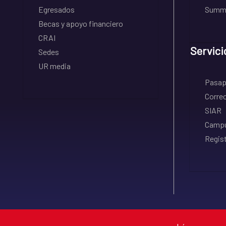
Egresados
Summe
Becas y apoyo financiero
CRAI
Servici
Sedes
UR media
Pasapo
Correo
SIAR
Campu
Regist