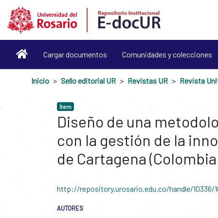
Cargar documentos
Comunidades y colecciones
Inicio
Sello editorial UR
Revistas UR
Ítem
Diseño de una metodolog
con la gestión de la inn
de Cartagena (Colombia
http://repository.urosario.edu.co/handle/10336/
AUTORES