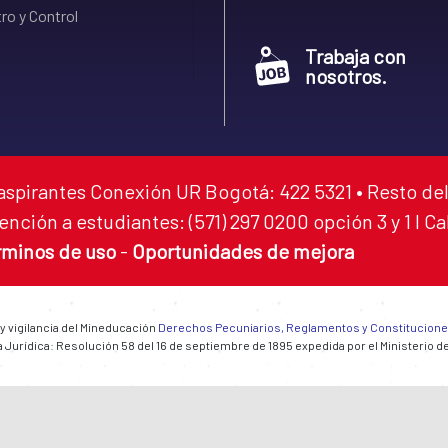
ro y Control
Trabaja con
nosotros.
aspirantes Conexión UR Bogotá: 422 5321 • Resto del
ención a estudiantes: (571) 297 0200 opción 3 y 1 I C
rminos de uso
-
Oportunidades de mejora
 y vigilancia del Mineducación
Derechos Pecuniarios, Reglamentos y Constitucion
 Jurídica: Resolución 58 del 16 de septiembre de 1895 expedida por el Ministerio d