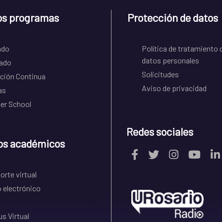
os programas
Protección de datos
ado
Política de tratamiento 
datos personales
ado
Solicitudes
ción Continua
Aviso de privacidad
as
r School
Redes sociales
os académicos
rte virtual
 electrónico
s Virtual