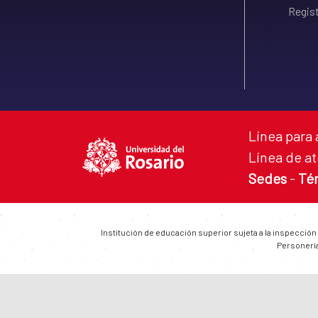
Regist
Línea para 
Línea de at
Sedes
-
Té
Institución de educación superior sujeta a la inspección
Personería