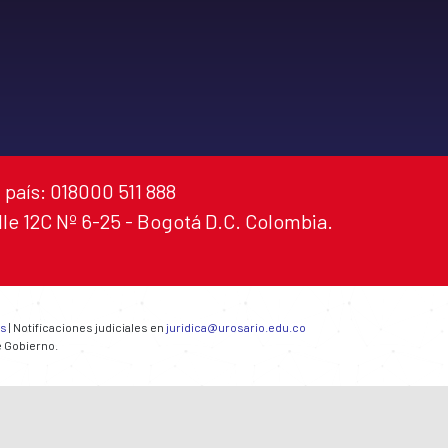
 país: 018000 511 888
alle 12C Nº 6-25 - Bogotá D.C. Colombia.
es
| Notificaciones judiciales en
juridica@urosario.edu.co
e Gobierno.