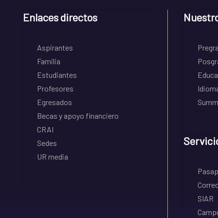
Enlaces directos
Nuestr
Aspirantes
Pregr
Familia
Posgr
Estudiantes
Educa
Profesores
Idiom
Egresados
Summe
Becas y apoyo financiero
CRAI
Servici
Sedes
UR media
Pasapo
Correo
SIAR
Campu