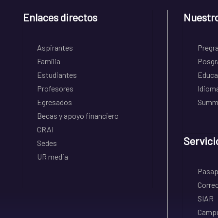
Enlaces directos
Nuestr
Aspirantes
Pregr
Familia
Posgr
Estudiantes
Educa
Profesores
Idiom
Egresados
Summe
Becas y apoyo financiero
CRAI
Servici
Sedes
UR media
Pasapo
Correo
SIAR
Campu