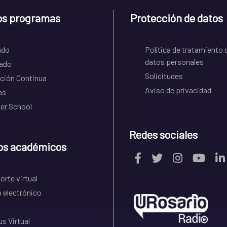
os programas
Protección de datos
ado
Política de tratamiento 
datos personales
ado
Solicitudes
ción Continua
Aviso de privacidad
as
r School
Redes sociales
os académicos
rte virtual
 electrónico
s Virtual