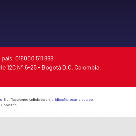
 país: 018000 511 888
alle 12C Nº 6-25 - Bogotá D.C. Colombia.
es
| Notificaciones judiciales en
juridica@urosario.edu.co
e Gobierno.