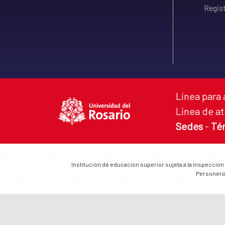
Regist
Línea para 
Línea de at
Sedes
-
Té
Institución de educación superior sujeta a la inspección
Personería