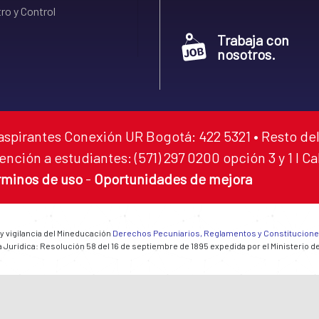
ro y Control
Trabaja con
nosotros.
aspirantes Conexión UR Bogotá: 422 5321 • Resto del
ención a estudiantes: (571) 297 0200 opción 3 y 1 I C
rminos de uso
-
Oportunidades de mejora
 y vigilancia del Mineducación
Derechos Pecuniarios, Reglamentos y Constitucion
 Jurídica: Resolución 58 del 16 de septiembre de 1895 expedida por el Ministerio d