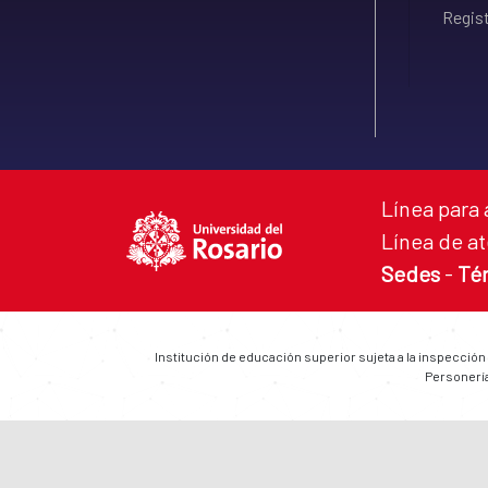
Regist
Línea para 
Línea de at
Sedes
-
Té
Institución de educación superior sujeta a la inspección
Personería