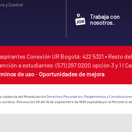
ro y Control
Trabaja con
nosotros.
aspirantes Conexión UR Bogotá: 422 5321 • Resto del
ención a estudiantes: (571) 297 0200 opción 3 y 1 I C
rminos de uso
-
Oportunidades de mejora
 y vigilancia del Mineducación
Derechos Pecuniarios, Reglamentos y Constitucion
 Jurídica: Resolución 58 del 16 de septiembre de 1895 expedida por el Ministerio d