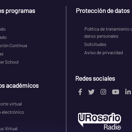
os programas
Protección de datos
ado
Política de tratamiento 
datos personales
ado
Solicitudes
ción Continua
Aviso de privacidad
as
r School
Redes sociales
os académicos
rte virtual
 electrónico
s Virtual