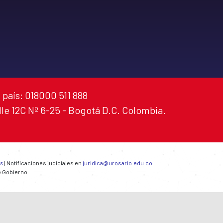
 país: 018000 511 888
alle 12C Nº 6-25 - Bogotá D.C. Colombia.
es
| Notificaciones judiciales en
juridica@urosario.edu.co
e Gobierno.