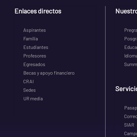
Enlaces directos
Nuestr
Aspirantes
Pregr
Familia
Posgr
Estudiantes
Educa
Profesores
Idiom
Egresados
Summe
Becas y apoyo financiero
CRAI
Servici
Sedes
UR media
Pasapo
Correo
SIAR
Campu