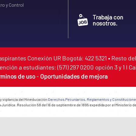
ro y Control
Trabaja con
nosotros.
aspirantes Conexión UR Bogotá: 422 5321 • Resto del
ención a estudiantes: (571) 297 0200 opción 3 y 1 I C
rminos de uso
-
Oportunidades de mejora
 y vigilancia del Mineducación
Derechos Pecuniarios, Reglamentos y Constitucion
 Jurídica: Resolución 58 del 16 de septiembre de 1895 expedida por el Ministerio d