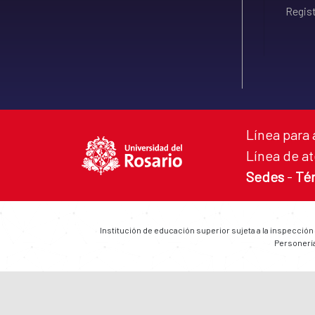
Regist
Línea para 
Línea de at
Sedes
-
Té
Institución de educación superior sujeta a la inspección
Personería