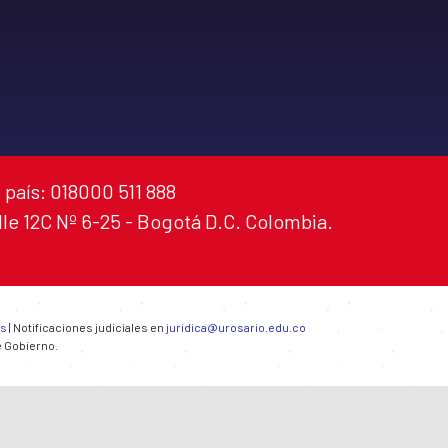
 país: 018000 511 888
alle 12C Nº 6-25 - Bogotá D.C. Colombia.
es
| Notificaciones judiciales en
juridica@urosario.edu.co
e Gobierno.