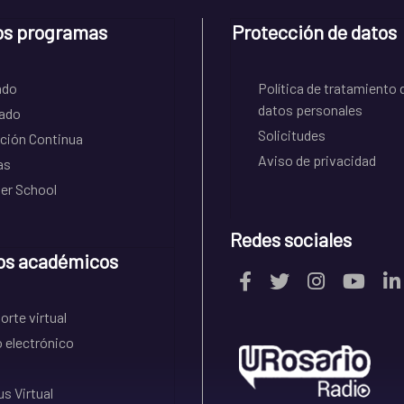
os programas
Protección de datos
ado
Política de tratamiento 
datos personales
ado
Solicitudes
ción Continua
Aviso de privacidad
as
r School
Redes sociales
os académicos
rte virtual
 electrónico
s Virtual