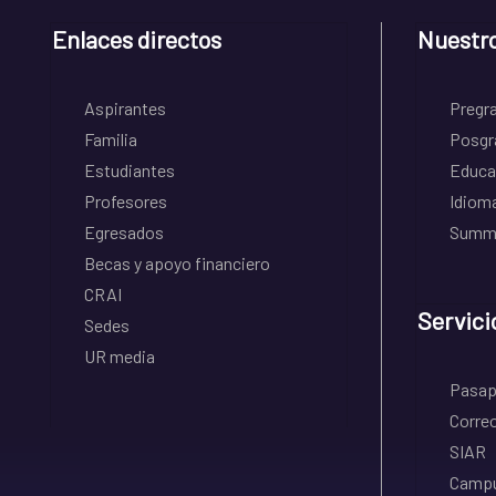
Enlaces directos
Nuestr
Aspirantes
Pregr
Familia
Posgr
Estudiantes
Educa
Profesores
Idiom
Egresados
Summe
Becas y apoyo financiero
CRAI
Servici
Sedes
UR media
Pasapo
Correo
SIAR
Campu