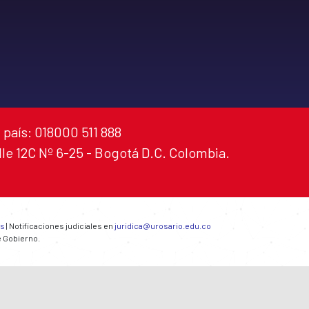
 país: 018000 511 888
alle 12C Nº 6-25 - Bogotá D.C. Colombia.
es
| Notificaciones judiciales en
juridica@urosario.edu.co
e Gobierno.