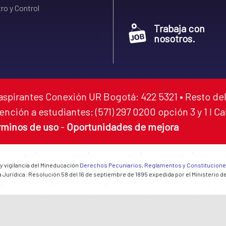
ro y Control
Trabaja con
nosotros.
aspirantes Conexión UR Bogotá: 422 5321 • Resto del
ención a estudiantes: (571) 297 0200 opción 3 y 1 I C
rminos de uso
-
Oportunidades de mejora
 y vigilancia del Mineducación
Derechos Pecuniarios, Reglamentos y Constitucion
 Jurídica: Resolución 58 del 16 de septiembre de 1895 expedida por el Ministerio d