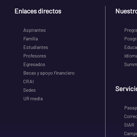
Enlaces directos
Nuestr
Aspirantes
Pregr
Familia
Posgr
Estudiantes
Educa
Profesores
Idiom
Egresados
Summe
Becas y apoyo financiero
CRAI
Servici
Sedes
UR media
Pasapo
Correo
SIAR
Campu