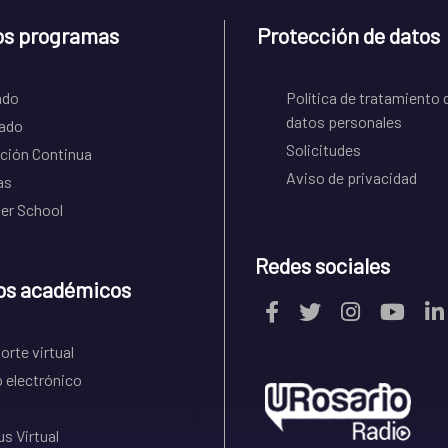
os programas
Protección de datos
ado
Política de tratamiento 
datos personales
ado
Solicitudes
ción Continua
Aviso de privacidad
as
r School
Redes sociales
os académicos
rte virtual
 electrónico
s Virtual