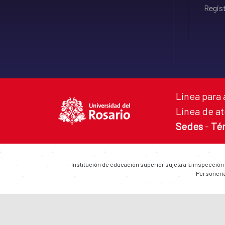
Regist
Línea para 
Línea de at
Sedes
-
Té
Institución de educación superior sujeta a la inspección
Personería