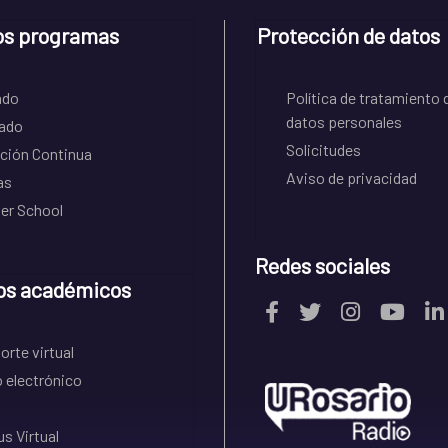
os programas
Protección de datos
ado
Política de tratamiento 
datos personales
ado
Solicitudes
ción Continua
Aviso de privacidad
as
r School
Redes sociales
os académicos
rte virtual
 electrónico
s Virtual