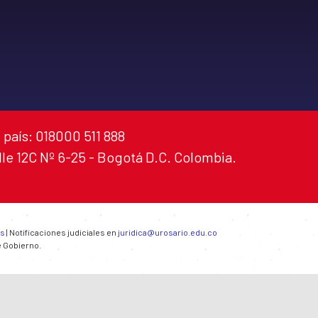
 país: 018000 511 888
alle 12C Nº 6-25 - Bogotá D.C. Colombia.
es
| Notificaciones judiciales en
juridica@urosario.edu.co
e Gobierno.