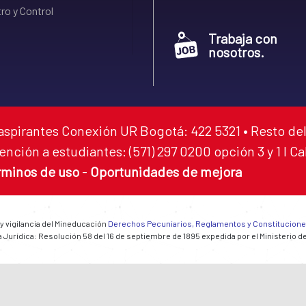
ro y Control
Trabaja con
nosotros.
aspirantes Conexión UR Bogotá: 422 5321 • Resto del
ención a estudiantes: (571) 297 0200 opción 3 y 1 I C
rminos de uso
-
Oportunidades de mejora
 y vigilancia del Mineducación
Derechos Pecuniarios, Reglamentos y Constitucion
 Jurídica: Resolución 58 del 16 de septiembre de 1895 expedida por el Ministerio d