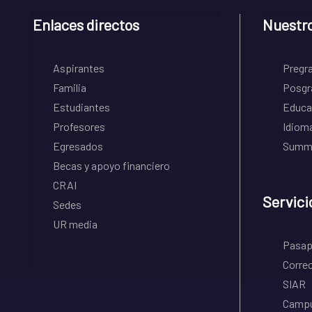
Enlaces directos
Nuestr
Aspirantes
Pregr
Familia
Posgr
Estudiantes
Educa
Profesores
Idiom
Egresados
Summe
Becas y apoyo financiero
CRAI
Servici
Sedes
UR media
Pasapo
Correo
SIAR
Campu