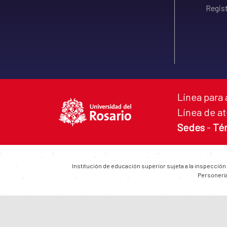
Regist
Línea para 
Línea de at
Sedes
-
Té
Institución de educación superior sujeta a la inspección
Personería