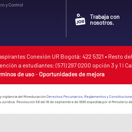
ro y Control
Trabaja con
nosotros.
aspirantes Conexión UR Bogotá: 422 5321 • Resto del
ención a estudiantes: (571) 297 0200 opción 3 y 1 I C
rminos de uso
-
Oportunidades de mejora
 y vigilancia del Mineducación
Derechos Pecuniarios, Reglamentos y Constitucion
 Jurídica: Resolución 58 del 16 de septiembre de 1895 expedida por el Ministerio d