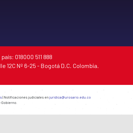
 país: 018000 511 888
alle 12C Nº 6-25 - Bogotá D.C. Colombia.
es
| Notificaciones judiciales en
juridica@urosario.edu.co
e Gobierno.