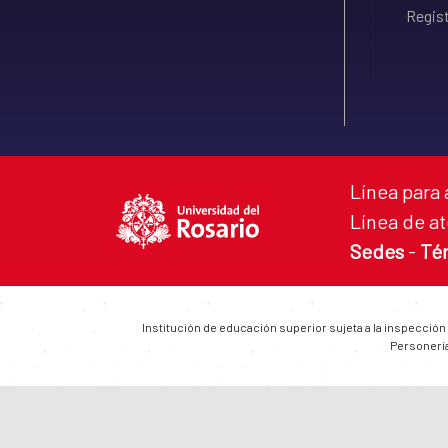
Regist
Línea para 
Línea de at
Sedes
-
Té
Institución de educación superior sujeta a la inspección
Personería