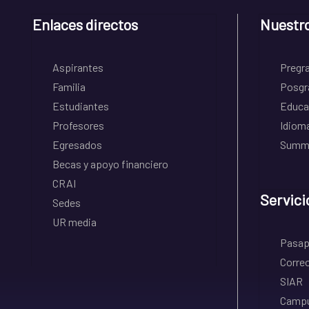
Enlaces directos
Nuestr
Aspirantes
Pregr
Familia
Posgr
Estudiantes
Educa
Profesores
Idiom
Egresados
Summe
Becas y apoyo financiero
CRAI
Servici
Sedes
UR media
Pasapo
Correo
SIAR
Campu