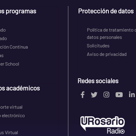
os programas
Protección de datos
ado
Política de tratamiento 
datos personales
ado
Solicitudes
ción Continua
Aviso de privacidad
as
r School
Redes sociales
os académicos
rte virtual
 electrónico
s Virtual