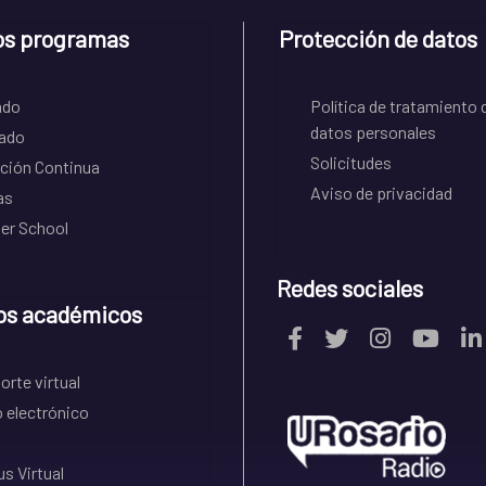
os programas
Protección de datos
ado
Política de tratamiento 
datos personales
ado
Solicitudes
ción Continua
Aviso de privacidad
as
r School
Redes sociales
os académicos
rte virtual
 electrónico
s Virtual