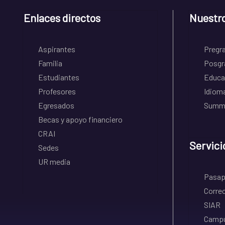
Enlaces directos
Nuestr
Aspirantes
Pregr
Familia
Posgr
Estudiantes
Educa
Profesores
Idiom
Egresados
Summe
Becas y apoyo financiero
CRAI
Servici
Sedes
UR media
Pasapo
Correo
SIAR
Campu