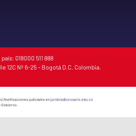
 país: 018000 511 888
alle 12C Nº 6-25 - Bogotá D.C. Colombia.
es
| Notificaciones judiciales en
juridica@urosario.edu.co
e Gobierno.