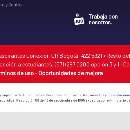
ro y Control
Trabaja con
nosotros.
aspirantes Conexión UR Bogotá: 422 5321 • Resto del
ención a estudiantes: (571) 297 0200 opción 3 y 1 I C
rminos de uso
-
Oportunidades de mejora
 y vigilancia del Mineducación
Derechos Pecuniarios, Reglamentos y Constitucion
 Jurídica: Resolución 58 del 16 de septiembre de 1895 expedida por el Ministerio d