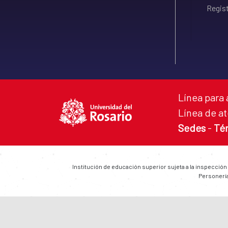
Regist
Línea para 
Línea de at
Sedes
-
Té
Institución de educación superior sujeta a la inspección
Personería