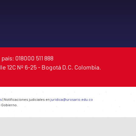
 país: 018000 511 888
alle 12C Nº 6-25 - Bogotá D.C. Colombia.
es
| Notificaciones judiciales en
juridica@urosario.edu.co
e Gobierno.