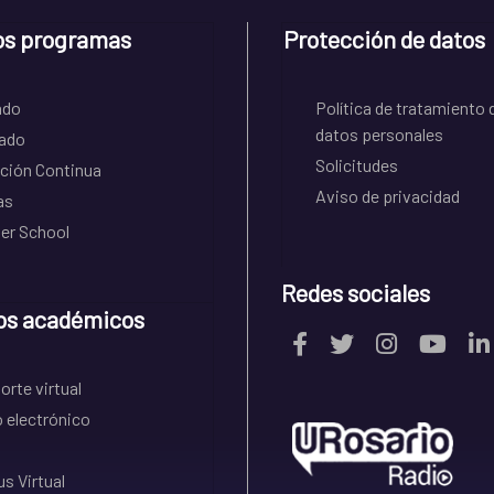
os programas
Protección de datos
ado
Política de tratamiento 
datos personales
ado
Solicitudes
ción Continua
Aviso de privacidad
as
r School
Redes sociales
os académicos
rte virtual
 electrónico
s Virtual