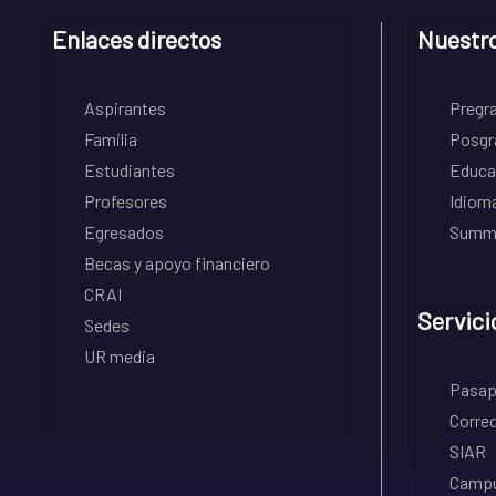
Enlaces directos
Nuestr
Aspirantes
Pregr
Familia
Posgr
Estudiantes
Educa
Profesores
Idiom
Egresados
Summe
Becas y apoyo financiero
CRAI
Servici
Sedes
UR media
Pasapo
Correo
SIAR
Campu