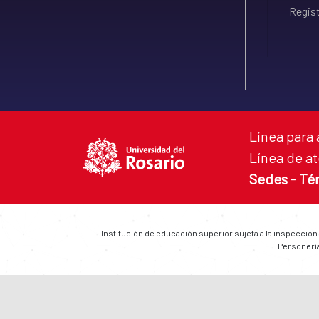
Regist
Línea para 
Línea de at
Sedes
-
Té
Institución de educación superior sujeta a la inspección
Personería