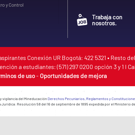
ro y Control
Trabaja con
nosotros.
aspirantes Conexión UR Bogotá: 422 5321 • Resto del
ención a estudiantes: (571) 297 0200 opción 3 y 1 I C
rminos de uso
-
Oportunidades de mejora
 y vigilancia del Mineducación
Derechos Pecuniarios, Reglamentos y Constitucion
 Jurídica: Resolución 58 del 16 de septiembre de 1895 expedida por el Ministerio d