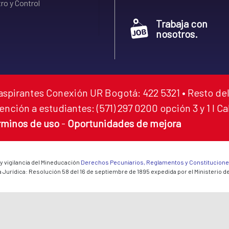
ro y Control
Trabaja con
nosotros.
aspirantes Conexión UR Bogotá: 422 5321 • Resto del
ención a estudiantes: (571) 297 0200 opción 3 y 1 I C
rminos de uso
-
Oportunidades de mejora
 y vigilancia del Mineducación
Derechos Pecuniarios, Reglamentos y Constitucion
 Jurídica: Resolución 58 del 16 de septiembre de 1895 expedida por el Ministerio d