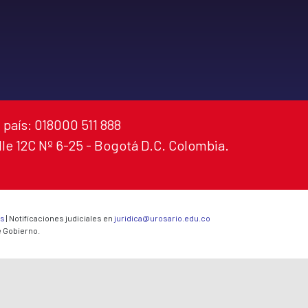
 país: 018000 511 888
alle 12C Nº 6-25 - Bogotá D.C. Colombia.
es
| Notificaciones judiciales en
juridica@urosario.edu.co
e Gobierno.