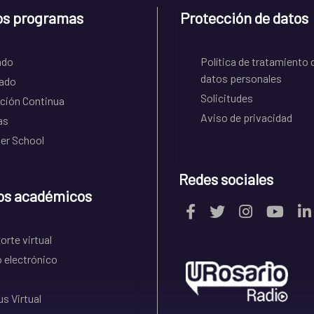
os programas
Protección de datos
ado
Política de tratamiento 
datos personales
ado
Solicitudes
ción Continua
Aviso de privacidad
as
r School
Redes sociales
os académicos
rte virtual
 electrónico
s Virtual