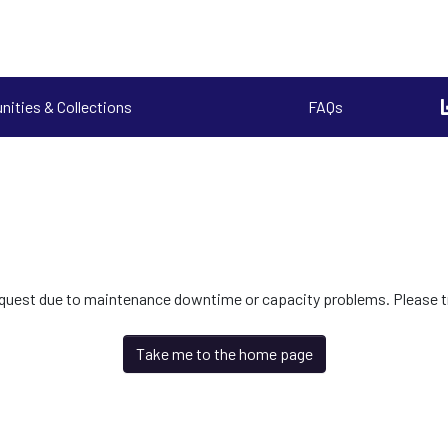
ities & Collections
FAQs
request due to maintenance downtime or capacity problems. Please try
Take me to the home page