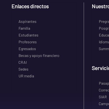
Enlaces directos
Nuestr
Aspirantes
Pregr
Familia
Posgr
Estudiantes
Educa
Profesores
Idiom
Egresados
Summe
Becas y apoyo financiero
CRAI
Servici
Sedes
UR media
Pasapo
Correo
SIAR
Campu