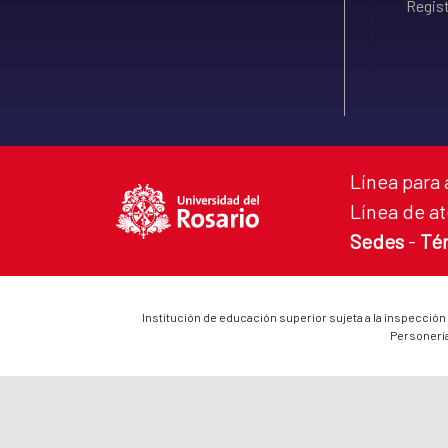
Regist
Línea para 
Línea de at
Sedes
-
Té
Institución de educación superior sujeta a la inspección
Personería