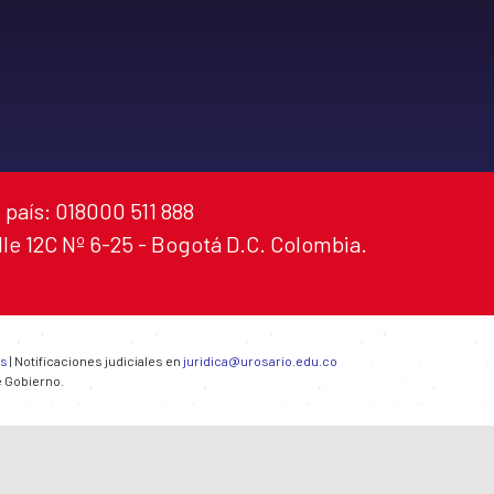
 país: 018000 511 888
alle 12C Nº 6-25 - Bogotá D.C. Colombia.
es
| Notificaciones judiciales en
juridica@urosario.edu.co
e Gobierno.