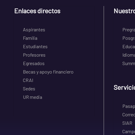
Enlaces directos
Nuestr
Aspirantes
Pregr
Familia
Posgr
Estudiantes
Educa
Profesores
Idiom
Egresados
Summe
Becas y apoyo financiero
CRAI
Servici
Sedes
UR media
Pasapo
Correo
SIAR
Campu