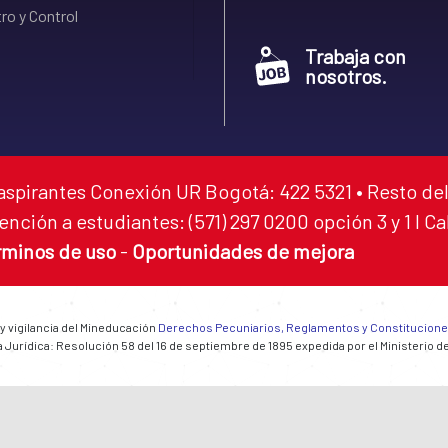
ro y Control
Trabaja con
nosotros.
aspirantes Conexión UR Bogotá: 422 5321 • Resto del
ención a estudiantes: (571) 297 0200 opción 3 y 1 I C
rminos de uso
-
Oportunidades de mejora
 y vigilancia del Mineducación
Derechos Pecuniarios, Reglamentos y Constitucion
 Jurídica: Resolución 58 del 16 de septiembre de 1895 expedida por el Ministerio d