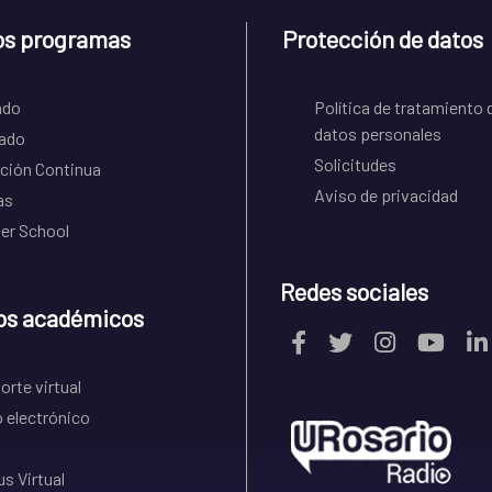
os programas
Protección de datos
ado
Política de tratamiento 
datos personales
ado
Solicitudes
ción Continua
Aviso de privacidad
as
r School
Redes sociales
os académicos
rte virtual
 electrónico
s Virtual