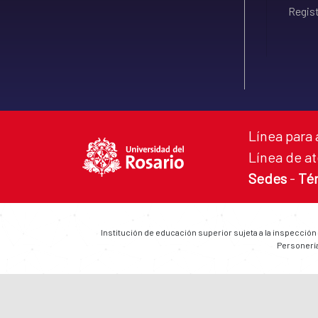
Regist
Línea para 
Línea de at
Sedes
-
Té
Institución de educación superior sujeta a la inspección
Personería