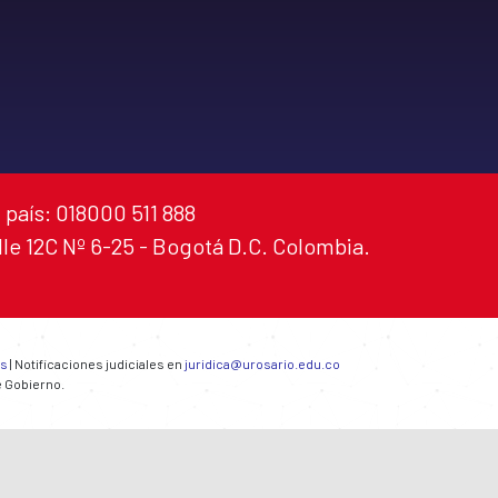
 país: 018000 511 888
alle 12C Nº 6-25 - Bogotá D.C. Colombia.
es
| Notificaciones judiciales en
juridica@urosario.edu.co
e Gobierno.