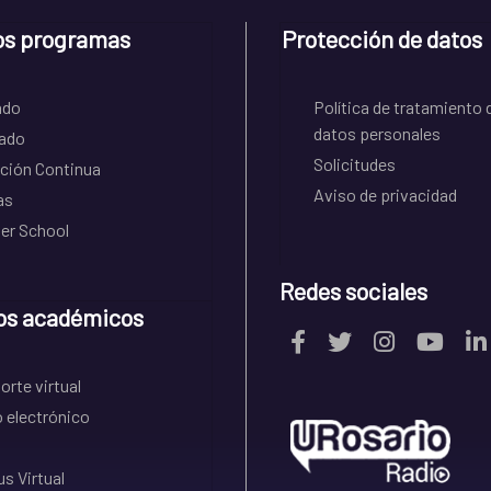
os programas
Protección de datos
ado
Política de tratamiento 
datos personales
ado
Solicitudes
ción Continua
Aviso de privacidad
as
r School
Redes sociales
os académicos
rte virtual
 electrónico
s Virtual