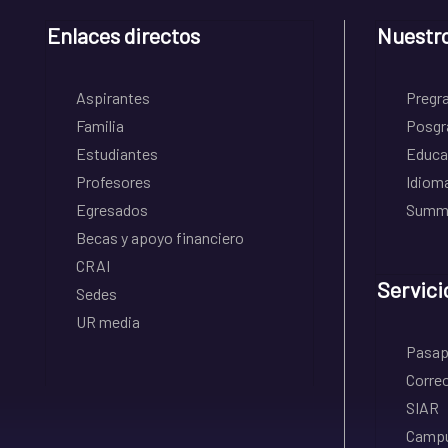
Enlaces directos
Nuestr
Aspirantes
Pregr
Familia
Posgr
Estudiantes
Educa
Profesores
Idiom
Egresados
Summe
Becas y apoyo financiero
CRAI
Servici
Sedes
UR media
Pasapo
Correo
SIAR
Campu