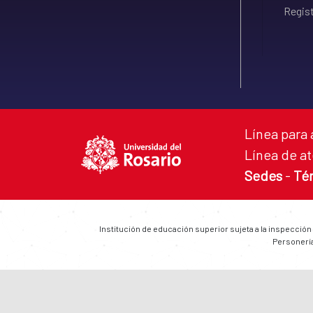
Regist
Línea para 
Línea de at
Sedes
-
Té
Institución de educación superior sujeta a la inspección
Personería