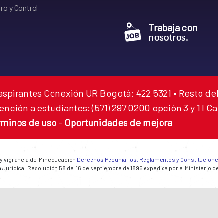
ro y Control
Trabaja con
nosotros.
aspirantes Conexión UR Bogotá: 422 5321 • Resto del
ención a estudiantes: (571) 297 0200 opción 3 y 1 I C
rminos de uso
-
Oportunidades de mejora
 y vigilancia del Mineducación
Derechos Pecuniarios, Reglamentos y Constitucion
 Jurídica: Resolución 58 del 16 de septiembre de 1895 expedida por el Ministerio d