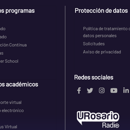
os programas
Protección de datos
ado
Política de tratamiento 
datos personales
ado
Solicitudes
ción Continua
Aviso de privacidad
as
r School
Redes sociales
os académicos
rte virtual
 electrónico
s Virtual