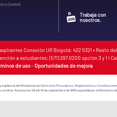
ro y Control
Trabaja con
nosotros.
aspirantes Conexión UR Bogotá: 422 5321 • Resto del
ención a estudiantes: (571) 297 0200 opción 3 y 1 I C
rminos de uso
-
Oportunidades de mejora
 y vigilancia del Mineducación
Derechos Pecuniarios, Reglamentos y Constitucion
 Jurídica: Resolución 58 del 16 de septiembre de 1895 expedida por el Ministerio d