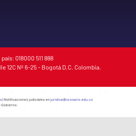
 país: 018000 511 888
alle 12C Nº 6-25 - Bogotá D.C. Colombia.
es
| Notificaciones judiciales en
juridica@urosario.edu.co
e Gobierno.