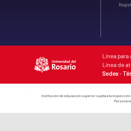
Regist
Línea para 
Línea de at
Sedes
-
Té
Institución de educación superior sujeta a la inspección
Personería