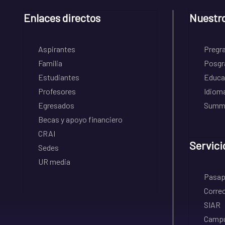
Enlaces directos
Nuestr
Aspirantes
Pregr
Familia
Posgr
Estudiantes
Educa
Profesores
Idiom
Egresados
Summe
Becas y apoyo financiero
CRAI
Servici
Sedes
UR media
Pasapo
Correo
SIAR
Campu