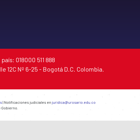
 país: 018000 511 888
alle 12C Nº 6-25 - Bogotá D.C. Colombia.
es
| Notificaciones judiciales en
juridica@urosario.edu.co
e Gobierno.