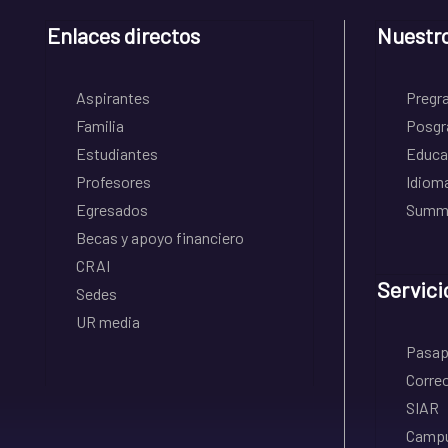
Enlaces directos
Nuestr
Aspirantes
Pregr
Familia
Posgr
Estudiantes
Educa
Profesores
Idiom
Egresados
Summe
Becas y apoyo financiero
CRAI
Servici
Sedes
UR media
Pasapo
Correo
SIAR
Campu