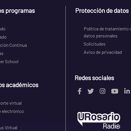
os programas
Protección de datos
ado
Política de tratamiento 
datos personales
ado
Solicitudes
ción Continua
Aviso de privacidad
as
r School
Redes sociales
os académicos
rte virtual
 electrónico
s Virtual