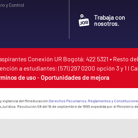
ro y Control
Trabaja con
nosotros.
aspirantes Conexión UR Bogotá: 422 5321 • Resto del
ención a estudiantes: (571) 297 0200 opción 3 y 1 I C
rminos de uso
-
Oportunidades de mejora
 y vigilancia del Mineducación
Derechos Pecuniarios, Reglamentos y Constitucion
 Jurídica: Resolución 58 del 16 de septiembre de 1895 expedida por el Ministerio d