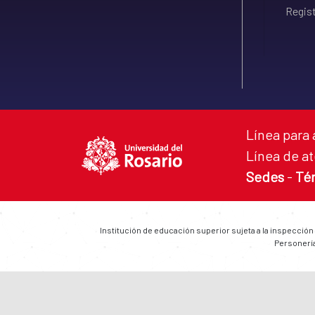
Regist
Línea para 
Línea de at
Sedes
-
Té
Institución de educación superior sujeta a la inspección
Personería