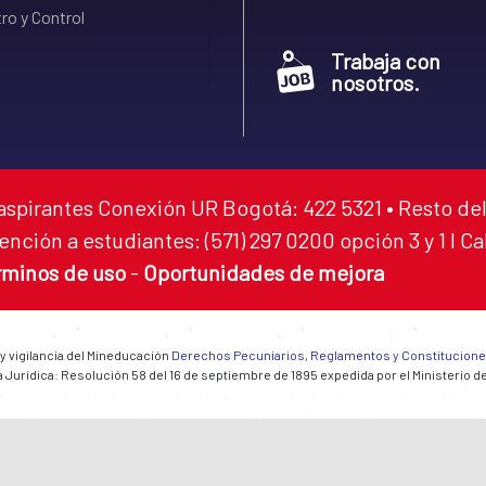
ro y Control
Trabaja con
nosotros.
aspirantes Conexión UR Bogotá: 422 5321 • Resto del
ención a estudiantes: (571) 297 0200 opción 3 y 1 I C
rminos de uso
-
Oportunidades de mejora
 y vigilancia del Mineducación
Derechos Pecuniarios, Reglamentos y Constitucion
 Jurídica: Resolución 58 del 16 de septiembre de 1895 expedida por el Ministerio d