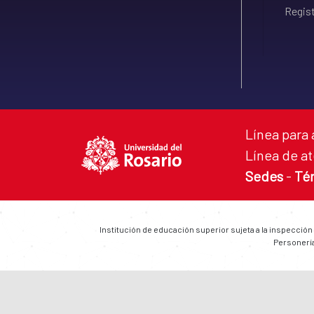
Regist
Línea para 
Línea de at
Sedes
-
Té
Institución de educación superior sujeta a la inspección
Personería