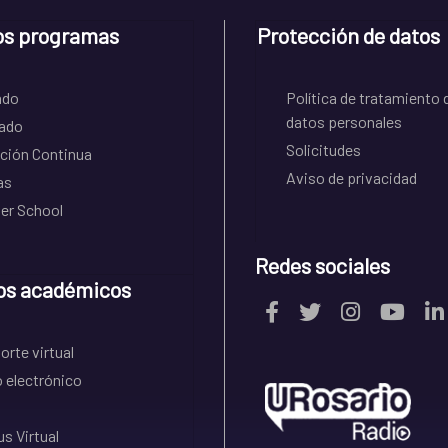
os programas
Protección de datos
ado
Política de tratamiento 
datos personales
ado
Solicitudes
ción Continua
Aviso de privacidad
as
r School
Redes sociales
os académicos
rte virtual
 electrónico
s Virtual