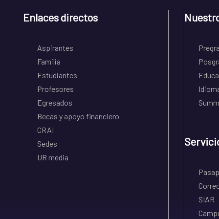
Enlaces directos
Nuestr
Aspirantes
Pregr
Familia
Posgr
Estudiantes
Educa
Profesores
Idiom
Egresados
Summe
Becas y apoyo financiero
CRAI
Servici
Sedes
UR media
Pasapo
Correo
SIAR
Campu