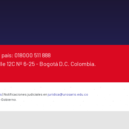
 país: 018000 511 888
alle 12C Nº 6-25 - Bogotá D.C. Colombia.
es
| Notificaciones judiciales en
juridica@urosario.edu.co
e Gobierno.