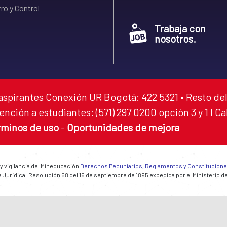
ro y Control
Trabaja con
nosotros.
aspirantes Conexión UR Bogotá: 422 5321 • Resto del
ención a estudiantes: (571) 297 0200 opción 3 y 1 I C
rminos de uso
-
Oportunidades de mejora
 y vigilancia del Mineducación
Derechos Pecuniarios, Reglamentos y Constitucion
 Jurídica: Resolución 58 del 16 de septiembre de 1895 expedida por el Ministerio d