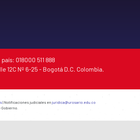
 país: 018000 511 888
alle 12C Nº 6-25 - Bogotá D.C. Colombia.
es
| Notificaciones judiciales en
juridica@urosario.edu.co
e Gobierno.