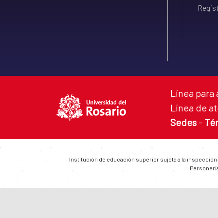
Regist
Línea para 
Línea de at
Sedes
-
Té
Institución de educación superior sujeta a la inspección
Personería