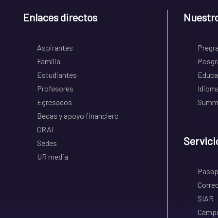
Enlaces directos
Nuestr
Aspirantes
Pregr
Familia
Posgr
Estudiantes
Educa
Profesores
Idiom
Egresados
Summe
Becas y apoyo financiero
CRAI
Servici
Sedes
UR media
Pasapo
Correo
SIAR
Campu