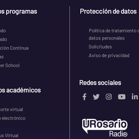
os programas
Protección de datos
ado
Política de tratamiento 
datos personales
ado
Solicitudes
ción Continua
Aviso de privacidad
as
r School
Redes sociales
os académicos
rte virtual
 electrónico
s Virtual