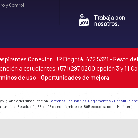
ro y Control
Trabaja con
nosotros.
aspirantes Conexión UR Bogotá: 422 5321 • Resto del
ención a estudiantes: (571) 297 0200 opción 3 y 1 I C
rminos de uso
-
Oportunidades de mejora
 y vigilancia del Mineducación
Derechos Pecuniarios, Reglamentos y Constitucion
 Jurídica: Resolución 58 del 16 de septiembre de 1895 expedida por el Ministerio d