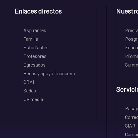
Enlaces directos
Nuestr
Aspirantes
Pregr
Familia
Posgr
Estudiantes
Educa
Profesores
Idiom
Egresados
Summe
Becas y apoyo financiero
CRAI
Servici
Sedes
UR media
Pasapo
Correo
SIAR
Campu