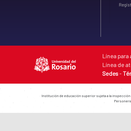
Regist
Línea para 
Línea de at
Sedes
-
Té
Institución de educación superior sujeta a la inspección
Personería