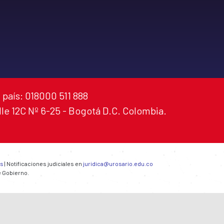
 país: 018000 511 888
alle 12C Nº 6-25 - Bogotá D.C. Colombia.
es
| Notificaciones judiciales en
juridica@urosario.edu.co
e Gobierno.