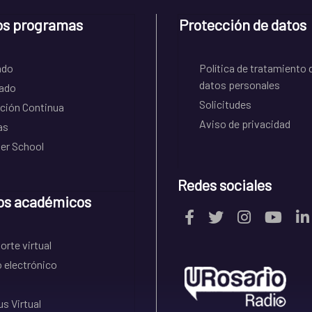
os programas
Protección de datos
ado
Política de tratamiento 
datos personales
ado
Solicitudes
ción Continua
Aviso de privacidad
as
r School
Redes sociales
os académicos
rte virtual
 electrónico
s Virtual