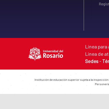
Regist
Línea para 
Línea de at
Sedes
-
Té
Institución de educación superior sujeta a la inspección
Personería