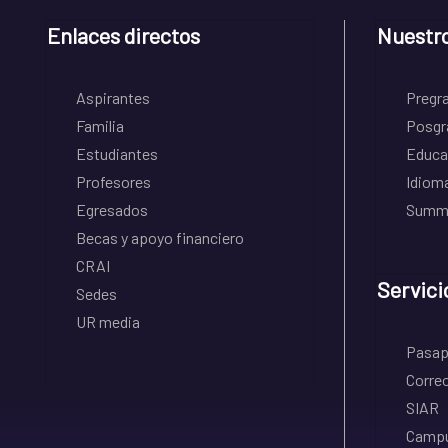
Enlaces directos
Nuestr
Aspirantes
Pregr
Familia
Posgr
Estudiantes
Educa
Profesores
Idiom
Egresados
Summe
Becas y apoyo financiero
CRAI
Servici
Sedes
UR media
Pasapo
Correo
SIAR
Campu