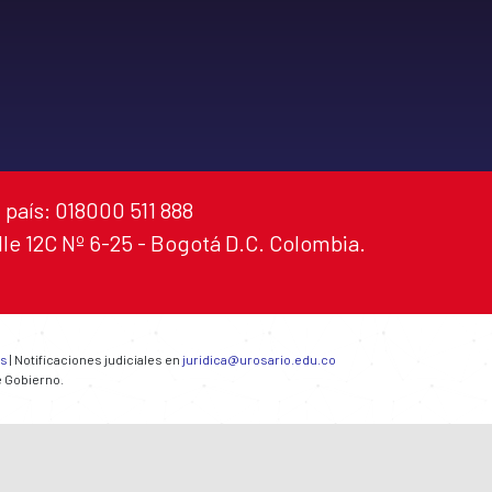
 país: 018000 511 888
alle 12C Nº 6-25 - Bogotá D.C. Colombia.
es
| Notificaciones judiciales en
juridica@urosario.edu.co
e Gobierno.