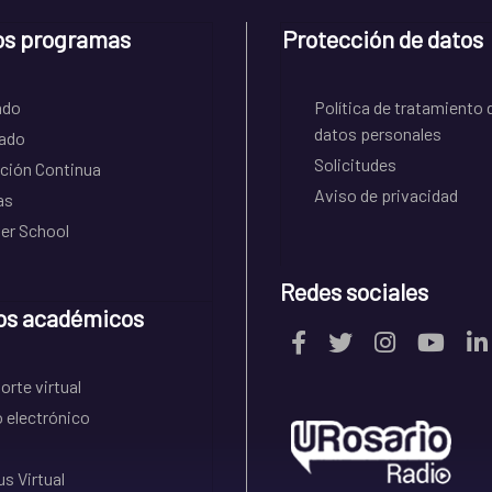
os programas
Protección de datos
ado
Política de tratamiento 
datos personales
ado
Solicitudes
ción Continua
Aviso de privacidad
as
r School
Redes sociales
os académicos
rte virtual
 electrónico
s Virtual