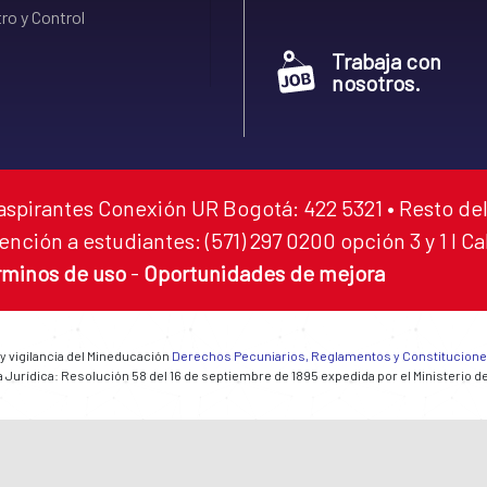
ro y Control
Trabaja con
nosotros.
aspirantes Conexión UR Bogotá: 422 5321 • Resto del
ención a estudiantes: (571) 297 0200 opción 3 y 1 I C
rminos de uso
-
Oportunidades de mejora
 y vigilancia del Mineducación
Derechos Pecuniarios, Reglamentos y Constitucion
 Jurídica: Resolución 58 del 16 de septiembre de 1895 expedida por el Ministerio d