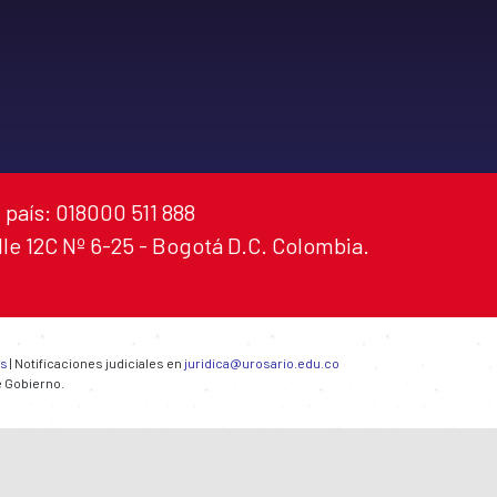
 país: 018000 511 888
alle 12C Nº 6-25 - Bogotá D.C. Colombia.
es
| Notificaciones judiciales en
juridica@urosario.edu.co
e Gobierno.