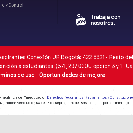
ro y Control
Trabaja con
nosotros.
aspirantes Conexión UR Bogotá: 422 5321 • Resto del
ención a estudiantes: (571) 297 0200 opción 3 y 1 I C
rminos de uso
-
Oportunidades de mejora
 y vigilancia del Mineducación
Derechos Pecuniarios, Reglamentos y Constitucion
 Jurídica: Resolución 58 del 16 de septiembre de 1895 expedida por el Ministerio d