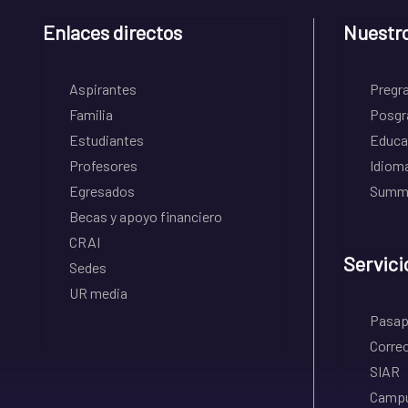
Enlaces directos
Nuestr
Aspirantes
Pregr
Familia
Posgr
Estudiantes
Educa
Profesores
Idiom
Egresados
Summe
Becas y apoyo financiero
CRAI
Servici
Sedes
UR media
Pasapo
Correo
SIAR
Campu