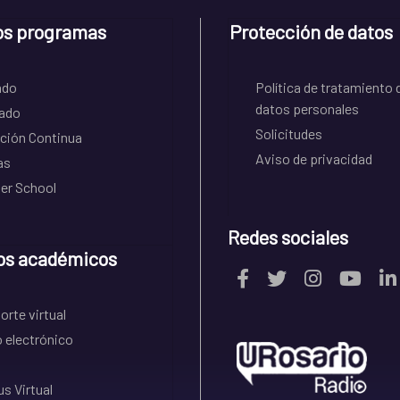
os programas
Protección de datos
ado
Política de tratamiento 
datos personales
ado
Solicitudes
ción Continua
Aviso de privacidad
as
r School
Redes sociales
os académicos
rte virtual
 electrónico
s Virtual