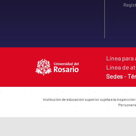
Regist
Línea para 
Línea de at
Sedes
-
Té
Institución de educación superior sujeta a la inspección
Personería